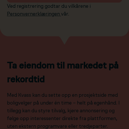
Ved registrering godtar du vilkårene i
Personvernerklæringen
vår.
Ta eiendom til markedet på
rekordtid
Med Kvass kan du sette opp en prosjektside med
boligvelger på under én time – helt på egenhånd. I
tillegg kan du styre tilvalg, kjøre annonsering og
følge opp interessenter direkte fra plattformen,
uten ekstern programvare eller tredjeparter.