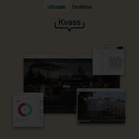
Utbygger
Ferdighus
Hopp til hovedinnhold