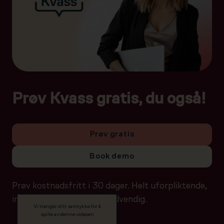
Prøv Kvass gratis, du også!
Prøv gratis
Book demo
Prøv kostnadsfritt i 30 dager. Helt uforpliktende,
ingen betalingsdetaljer nødvendig.
Vi trenger ditt samtykke for å
spille av denne videoen