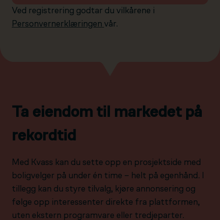
Ved registrering godtar du vilkårene i
Personvernerklæringen
vår.
Ta eiendom til markedet på
rekordtid
Med Kvass kan du sette opp en prosjektside med
boligvelger på under én time – helt på egenhånd. I
tillegg kan du styre tilvalg, kjøre annonsering og
følge opp interessenter direkte fra plattformen,
uten ekstern programvare eller tredjeparter.