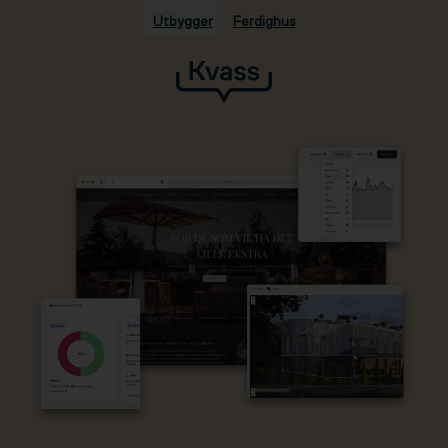
Utbygger
Ferdighus
Hopp til hovedinnhold