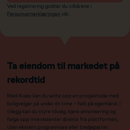
Ved registrering godtar du vilkårene i
Personvernerklæringen
vår.
Ta eiendom til markedet på
rekordtid
Med Kvass kan du sette opp en prosjektside med
boligvelger på under én time – helt på egenhånd. I
tillegg kan du styre tilvalg, kjøre annonsering og
følge opp interessenter direkte fra plattformen,
uten ekstern programvare eller tredjeparter.