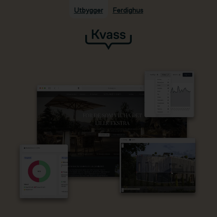
Utbygger
Ferdighus
Hopp til hovedinnhold