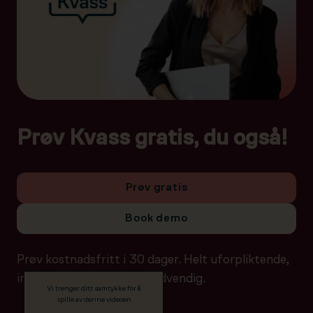
Prøv Kvass gratis, du også!
Prøv gratis
Book demo
Prøv kostnadsfritt i 30 dager. Helt uforpliktende,
ingen betalingsdetaljer nødvendig.
Vi trenger ditt samtykke for å
spille av denne videoen