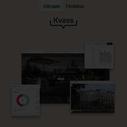
Utbygger
Ferdighus
Hopp til hovedinnhold