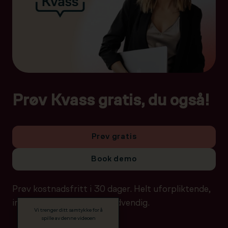
Prøv Kvass gratis, du også!
Prøv gratis
Book demo
Prøv kostnadsfritt i 30 dager. Helt uforpliktende,
ingen betalingsdetaljer nødvendig.
Vi trenger ditt samtykke for å
spille av denne videoen