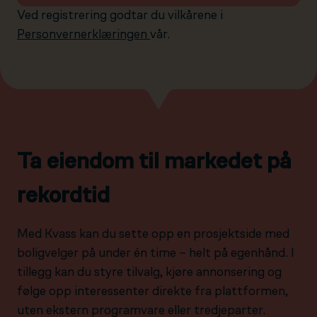
Ved registrering godtar du vilkårene i
Personvernerklæringen
vår.
Ta eiendom til markedet på
rekordtid
Med Kvass kan du sette opp en prosjektside med
boligvelger på under én time – helt på egenhånd. I
tillegg kan du styre tilvalg, kjøre annonsering og
følge opp interessenter direkte fra plattformen,
uten ekstern programvare eller tredjeparter.