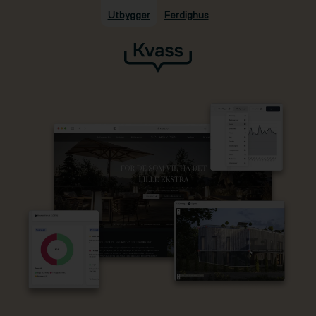
Utbygger
Ferdighus
Hopp til hovedinnhold