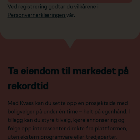
Ved registrering godtar du vilkårene i
Personvernerklæringen
vår.
Ta eiendom til markedet på
rekordtid
Med Kvass kan du sette opp en prosjektside med
boligvelger på under én time – helt på egenhånd. I
tillegg kan du styre tilvalg, kjøre annonsering og
følge opp interessenter direkte fra plattformen,
uten ekstern programvare eller tredjeparter.