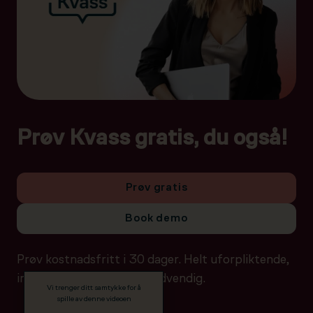
Prøv Kvass gratis, du også!
Prøv gratis
Book demo
Prøv kostnadsfritt i 30 dager. Helt uforpliktende,
ingen betalingsdetaljer nødvendig.
Vi trenger ditt samtykke for å
spille av denne videoen