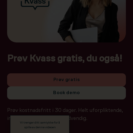
Prøv Kvass gratis, du også!
Prøv gratis
Book demo
Prøv kostnadsfritt i 30 dager. Helt uforpliktende,
ingen betalingsdetaljer nødvendig.
Vi trenger ditt samtykke for å
spille av denne videoen