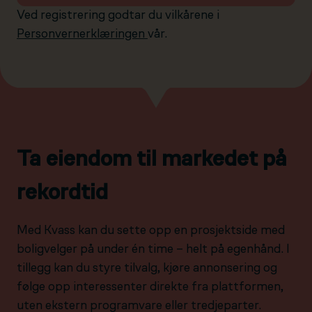
Ved registrering godtar du vilkårene i
Personvernerklæringen
vår.
Ta eiendom til markedet på
rekordtid
Med Kvass kan du sette opp en prosjektside med
boligvelger på under én time – helt på egenhånd. I
tillegg kan du styre tilvalg, kjøre annonsering og
følge opp interessenter direkte fra plattformen,
uten ekstern programvare eller tredjeparter.