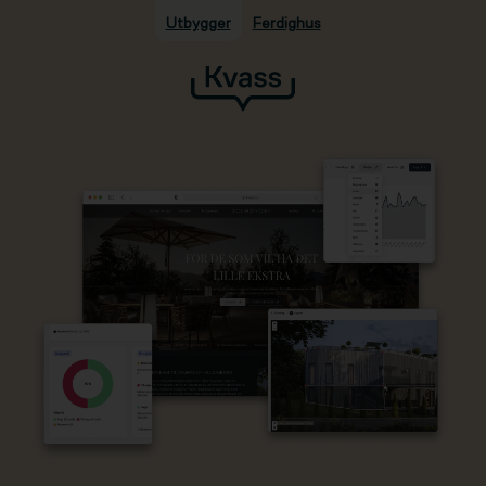
Utbygger
Ferdighus
Hopp til hovedinnhold