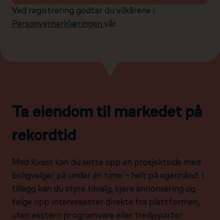
Ved registrering godtar du vilkårene i
Personvernerklæringen
vår.
Ta eiendom til markedet på
rekordtid
Med Kvass kan du sette opp en prosjektside med
boligvelger på under én time – helt på egenhånd. I
tillegg kan du styre tilvalg, kjøre annonsering og
følge opp interessenter direkte fra plattformen,
uten ekstern programvare eller tredjeparter.