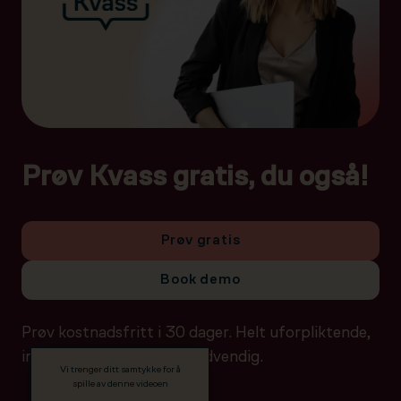
Prøv Kvass gratis, du også!
Prøv gratis
Book demo
Prøv kostnadsfritt i 30 dager. Helt uforpliktende,
ingen betalingsdetaljer nødvendig.
Vi trenger ditt samtykke for å
spille av denne videoen