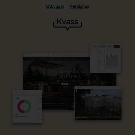
Utbygger
Ferdighus
Hopp til hovedinnhold