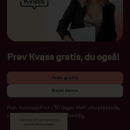
Prøv Kvass gratis, du også!
Prøv gratis
Book demo
Prøv kostnadsfritt i 30 dager. Helt uforpliktende,
ingen betalingsdetaljer nødvendig.
Vi trenger ditt samtykke for å
spille av denne videoen