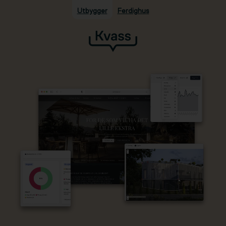
Utbygger
Ferdighus
Hopp til hovedinnhold