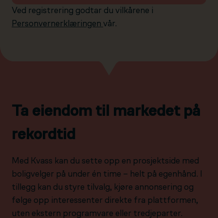
Ved registrering godtar du vilkårene i
Personvernerklæringen
vår.
Ta eiendom til markedet på
rekordtid
Med Kvass kan du sette opp en prosjektside med
boligvelger på under én time – helt på egenhånd. I
tillegg kan du styre tilvalg, kjøre annonsering og
følge opp interessenter direkte fra plattformen,
uten ekstern programvare eller tredjeparter.