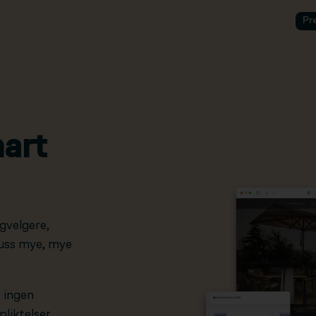
Pr
art
gvelgere,
pluss mye, mye
, ingen
liktelser.