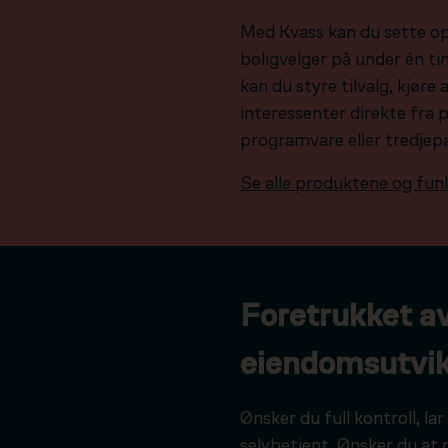
Med Kvass kan du sette o
boligvelger på under én tim
kan du styre tilvalg, kjør
interessenter direkte fra 
programvare eller tredjep
Se alle produktene og fun
Foretrukket a
eiendomsutvik
Ønsker du full kontroll, l
selvbetjent. Ønsker du at 