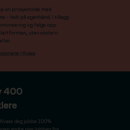
pp en prosjektside med
e – helt på egenhånd. I tillegg
e annonsering og følge opp
plattformen, uten ekstern
arter.
ksjonene i Kvass
v 400
lere
ar Kvass deg jobbe 100%
noen andre gjør jobben for