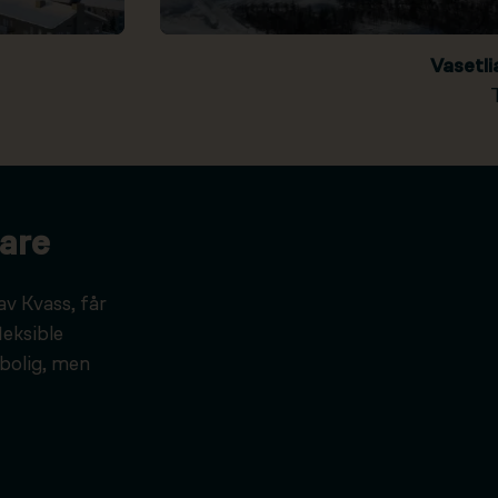
Vasetl
are
av Kvass, får
leksible
bolig, men