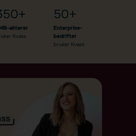
350+
50+
MB-aktører
Enterprise-
ruker Kvass
bedrifter
bruker Kvass