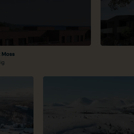
t Moss
ig