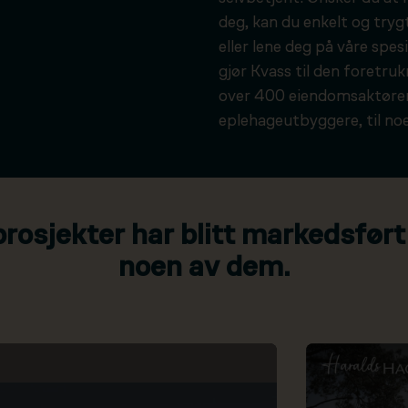
deg, kan du enkelt og tryg
eller lene deg på våre spesi
gjør Kvass til den foretru
over 400 eiendomsaktører
eplehageutbyggere, til noe
osjekter har blitt markedsført
noen av dem.