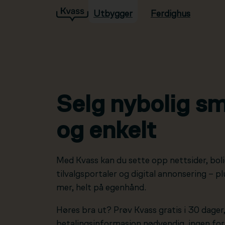
Utbygger
Ferdighus
Hopp til hovedinnhold
Selg nybolig sm
og enkelt
Med Kvass kan du sette opp nettsider, boli
tilvalgsportaler og digital annonsering – 
mer, helt på egenhånd.
Høres bra ut? Prøv Kvass gratis i 30 dager
betalingsinformasjon nødvendig, ingen forp