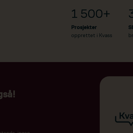
1 500+
Prosjekter
S
opprettet i Kvass
b
gså!