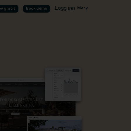
Logg inn
Meny
øv gratis
Book demo