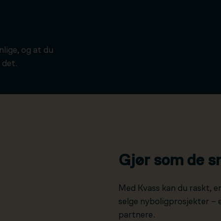
ynlige, og at du
 det.
Gjør som de s
Med Kvass kan du raskt, e
selge nyboligprosjekter –
partnere.