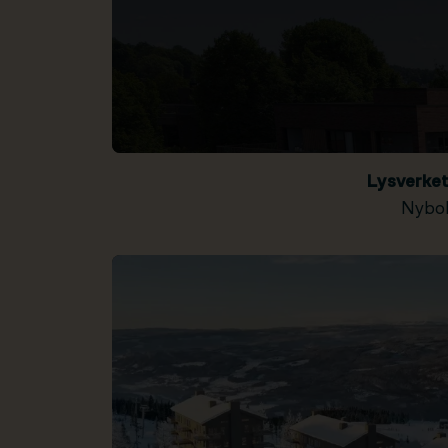
Lysverke
Nybol