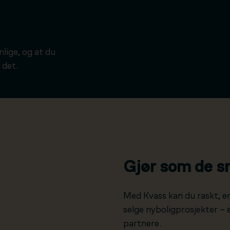
ynlige, og at du
 det.
Gjør som de s
Med Kvass kan du raskt, e
selge nyboligprosjekter –
partnere.