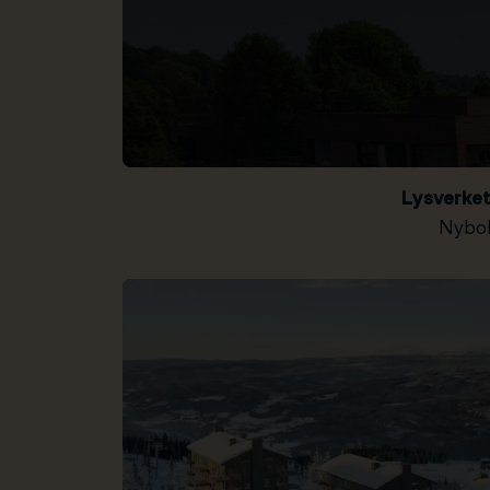
Lysverke
Nybol