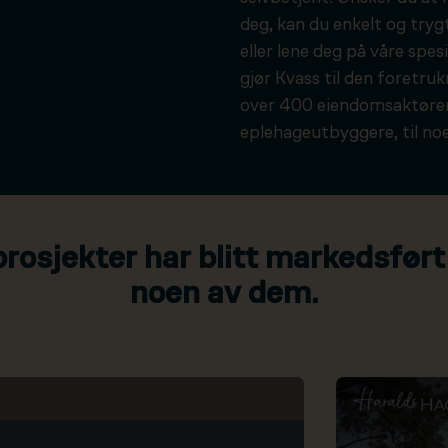
deg, kan du enkelt og tryg
eller lene deg på våre spesi
gjør Kvass til den foretru
over 400 eiendomsaktører
eplehageutbyggere, til noe
osjekter har blitt markedsført
noen av dem.