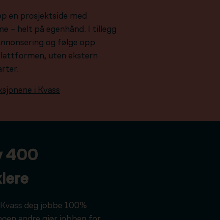
pp en prosjektside med
e – helt på egenhånd. I tillegg
e annonsering og følge opp
plattformen, uten ekstern
arter.
ksjonene i Kvass
v 400
lere
ar Kvass deg jobbe 100%
noen andre gjør jobben for