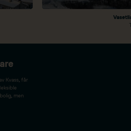
Vasetl
are
av Kvass, får
leksible
bolig, men