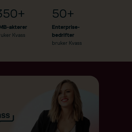
350+
50+
MB-aktører
Enterprise-
ruker Kvass
bedrifter
bruker Kvass