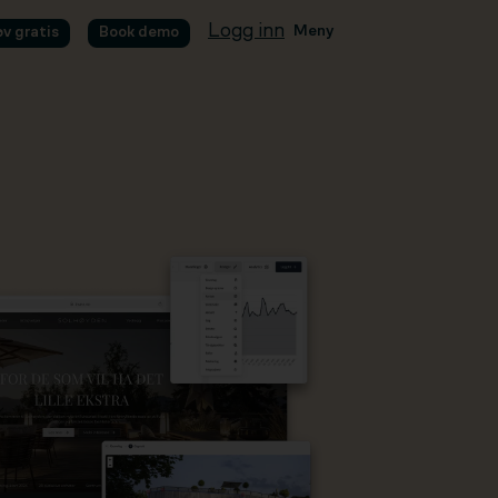
Logg inn
Meny
øv gratis
Book demo