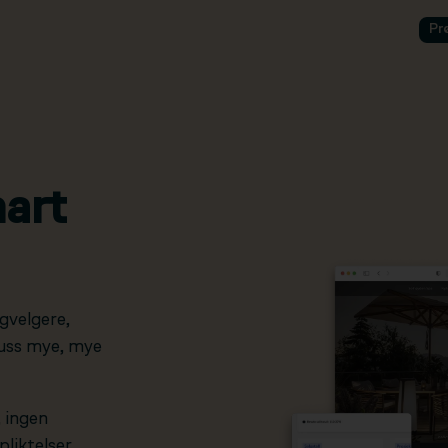
Pr
art
gvelgere,
pluss mye, mye
, ingen
liktelser.