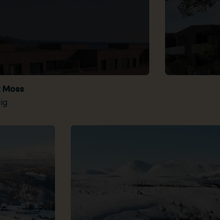
t Moss
ig