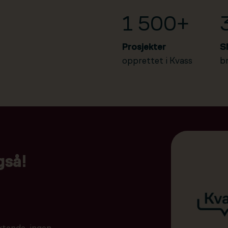
1 500+
Prosjekter
S
opprettet i Kvass
b
gså!