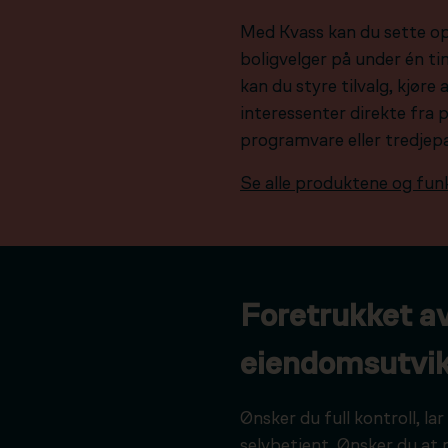
Med Kvass kan du sette o
boligvelger på under én tim
kan du styre tilvalg, kjør
interessenter direkte fra 
programvare eller tredjep
Se alle produktene og fun
Foretrukket a
eiendomsutvik
Ønsker du full kontroll, l
selvbetjent. Ønsker du at 