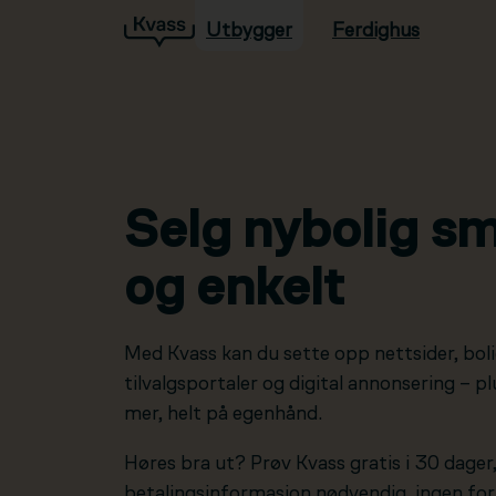
Utbygger
Ferdighus
Hopp til hovedinnhold
Selg nybolig sm
og enkelt
Med Kvass kan du sette opp nettsider, boli
tilvalgsportaler og digital annonsering – 
mer, helt på egenhånd.
Høres bra ut? Prøv Kvass gratis i 30 dager
betalingsinformasjon nødvendig, ingen forp