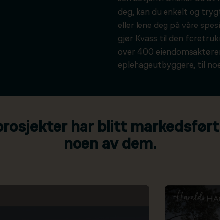
deg, kan du enkelt og tryg
eller lene deg på våre spesi
gjør Kvass til den foretru
over 400 eiendomsaktører
eplehageutbyggere, til noe
osjekter har blitt markedsført
noen av dem.