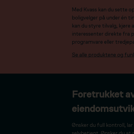
Med Kvass kan du sette o
boligvelger på under én tim
kan du styre tilvalg, kjør
interessenter direkte fra 
programvare eller tredjep
Se alle produktene og fun
Foretrukket a
eiendomsutvik
Ønsker du full kontroll, l
selvbetjent. Ønsker du at 