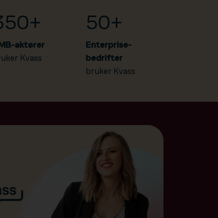
350+
50+
MB-aktører
Enterprise-
ruker Kvass
bedrifter
bruker Kvass