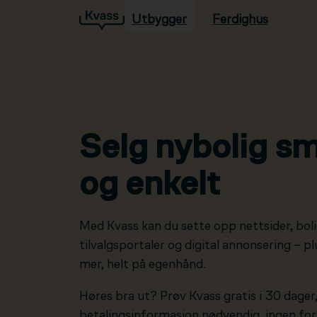
Utbygger
Ferdighus
Hopp til hovedinnhold
Selg nybolig sm
og enkelt
Med Kvass kan du sette opp nettsider, boli
tilvalgsportaler og digital annonsering – 
mer, helt på egenhånd.
Høres bra ut? Prøv Kvass gratis i 30 dager
betalingsinformasjon nødvendig, ingen forp