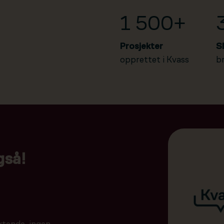
1 500+
Prosjekter
S
opprettet i Kvass
b
gså!