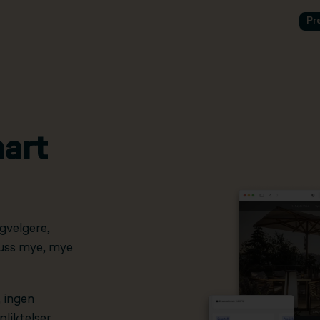
Pr
art
gvelgere,
pluss mye, mye
, ingen
liktelser.