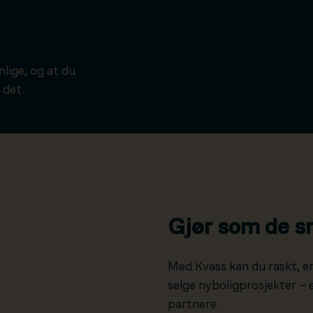
ynlige, og at du
 det.
Gjør som de s
Med Kvass kan du raskt, e
selge nyboligprosjekter –
partnere.