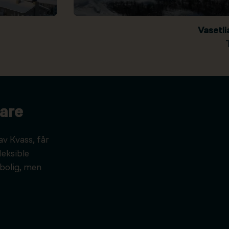
Vasetl
are
av Kvass, får
leksible
bolig, men