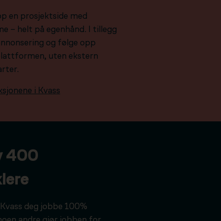
pp en prosjektside med
e – helt på egenhånd. I tillegg
e annonsering og følge opp
plattformen, uten ekstern
arter.
ksjonene i Kvass
v 400
lere
ar Kvass deg jobbe 100%
noen andre gjør jobben for