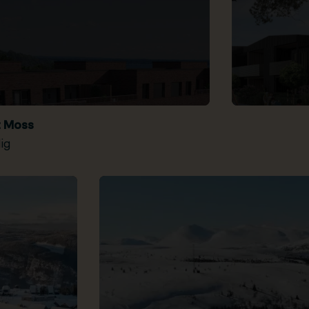
t Moss
ig