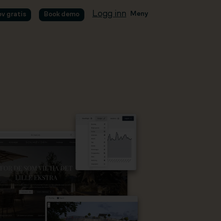
Logg inn
Meny
øv gratis
Book demo