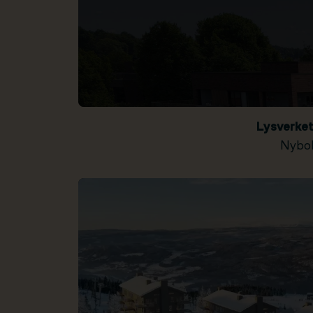
Lysverke
Nybol