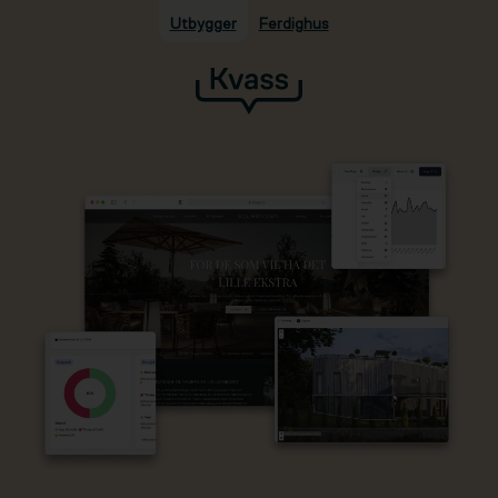
Utbygger
Ferdighus
Hopp til hovedinnhold