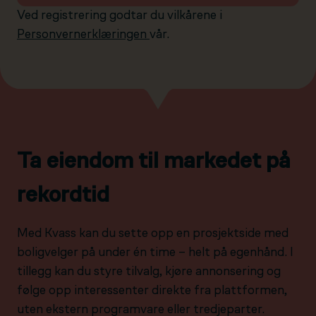
Ved registrering godtar du vilkårene i
Personvernerklæringen
vår.
Ta eiendom til markedet på
rekordtid
Med Kvass kan du sette opp en prosjektside med
boligvelger på under én time – helt på egenhånd. I
tillegg kan du styre tilvalg, kjøre annonsering og
følge opp interessenter direkte fra plattformen,
uten ekstern programvare eller tredjeparter.