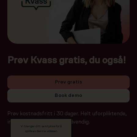
Prøv Kvass gratis, du også!
Prøv gratis
Book demo
Prøv kostnadsfritt i 30 dager. Helt uforpliktende,
ingen betalingsdetaljer nødvendig.
Vi trenger ditt samtykke for å
spille av denne videoen