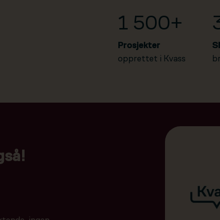
1 500+
Prosjekter
S
opprettet i Kvass
b
gså!