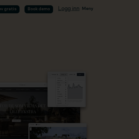
Logg inn
Meny
øv gratis
Book demo