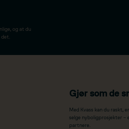
ynlige, og at du
 det.
Gjør som de s
Med Kvass kan du raskt, e
selge nyboligprosjekter –
partnere.