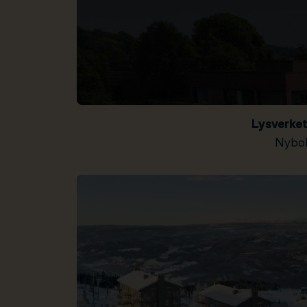
Lysverke
Nybol