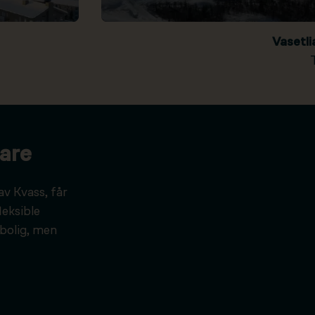
Vasetl
are
av Kvass, får
leksible
bolig, men