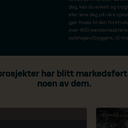
deg, kan du enkelt og tryg
eller lene deg på våre spesi
gjør Kvass til den foretru
over 400 eiendomsaktører
eplehageutbyggere, til noe
osjekter har blitt markedsført
noen av dem.