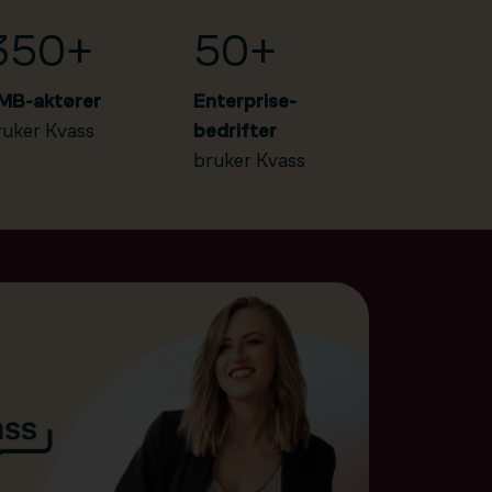
350+
50+
MB-aktører
Enterprise-
ruker Kvass
bedrifter
bruker Kvass