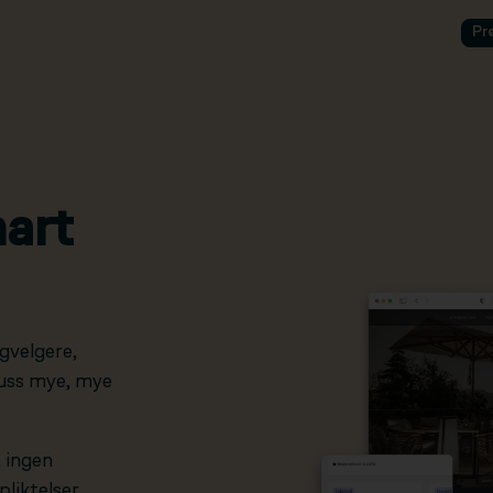
Pr
art
gvelgere,
pluss mye, mye
, ingen
liktelser.