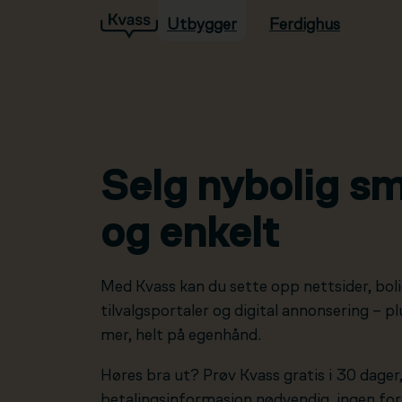
Utbygger
Ferdighus
Hopp til hovedinnhold
Selg nybolig sm
og enkelt
Med Kvass kan du sette opp nettsider, boli
tilvalgsportaler og digital annonsering – 
mer, helt på egenhånd.
Høres bra ut? Prøv Kvass gratis i 30 dager
betalingsinformasjon nødvendig, ingen forp