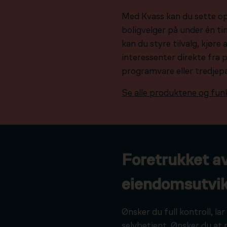
Med Kvass kan du sette o
boligvelger på under én tim
kan du styre tilvalg, kjør
interessenter direkte fra 
programvare eller tredjep
Se alle produktene og fun
Foretrukket a
eiendomsutvik
Ønsker du full kontroll, l
selvbetjent. Ønsker du at 