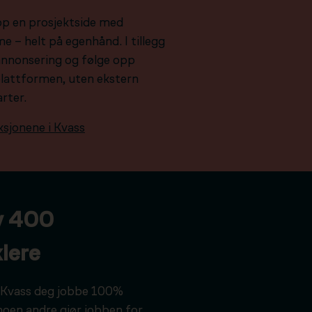
pp en prosjektside med
e – helt på egenhånd. I tillegg
e annonsering og følge opp
plattformen, uten ekstern
arter.
ksjonene i Kvass
v 400
lere
ar Kvass deg jobbe 100%
noen andre gjør jobben for