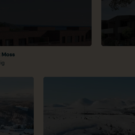
t Moss
ig