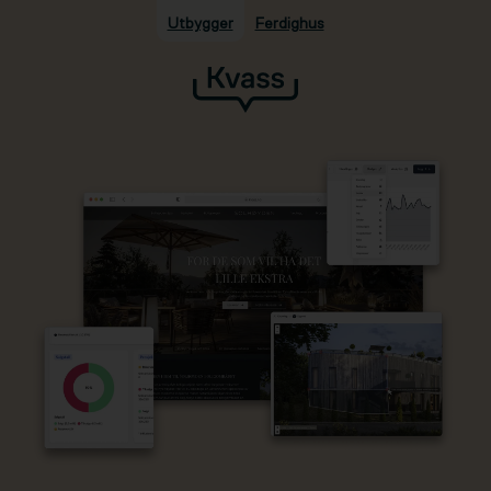
Utbygger
Ferdighus
Hopp til hovedinnhold