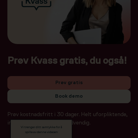
Prøv Kvass gratis, du også!
Prøv gratis
Book demo
Prøv kostnadsfritt i 30 dager. Helt uforpliktende,
ingen betalingsdetaljer nødvendig.
Vi trenger ditt samtykke for å
spille av denne videoen