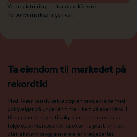
Ved registrering godtar du vilkårene i
Personvernerklæringen
vår.
Ta eiendom til markedet på
rekordtid
Med Kvass kan du sette opp en prosjektside med
boligvelger på under én time – helt på egenhånd. I
tillegg kan du styre tilvalg, kjøre annonsering og
følge opp interessenter direkte fra plattformen,
uten ekstern programvare eller tredjeparter.