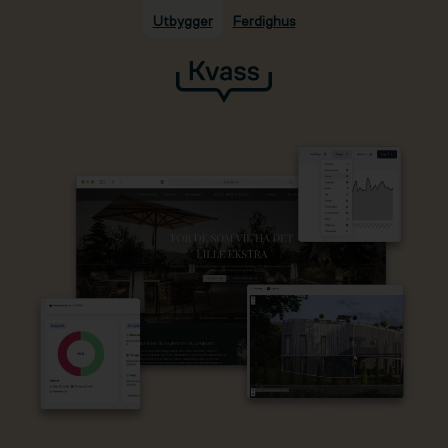
Utbygger
Ferdighus
Hopp til hovedinnhold