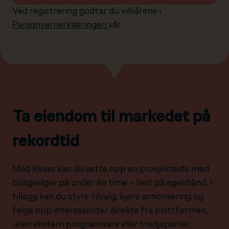
Ved registrering godtar du vilkårene i
Personvernerklæringen
vår.
Ta eiendom til markedet på
rekordtid
Med Kvass kan du sette opp en prosjektside med
boligvelger på under én time – helt på egenhånd. I
tillegg kan du styre tilvalg, kjøre annonsering og
følge opp interessenter direkte fra plattformen,
uten ekstern programvare eller tredjeparter.