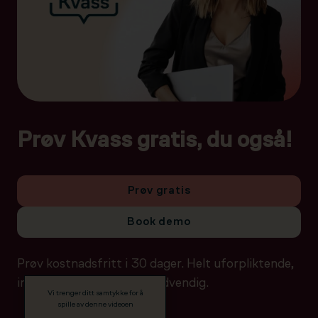
Prøv Kvass gratis, du også!
Prøv gratis
Book demo
Prøv kostnadsfritt i 30 dager. Helt uforpliktende,
ingen betalingsdetaljer nødvendig.
Vi trenger ditt samtykke for å
spille av denne videoen