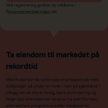
Ved registrering godtar du vilkårene i
Personvernerklæringen
vår.
Ta eiendom til markedet på
rekordtid
Med Kvass kan du sette opp en prosjektside med
boligvelger på under én time – helt på egenhånd. I
tillegg kan du styre tilvalg, kjøre annonsering og
følge opp interessenter direkte fra plattformen,
uten ekstern programvare eller tredjeparter.