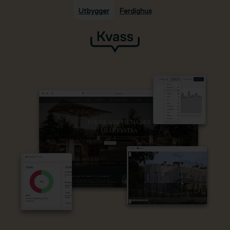
Utbygger
Ferdighus
Hopp til hovedinnhold