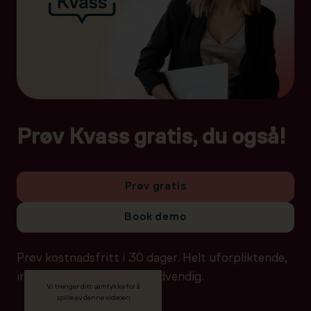
Prøv Kvass gratis, du også!
Prøv gratis
Book demo
Prøv kostnadsfritt i 30 dager. Helt uforpliktende,
ingen betalingsdetaljer nødvendig.
Vi trenger ditt samtykke for å
spille av denne videoen