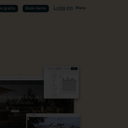
Logg inn
Meny
øv gratis
Book demo