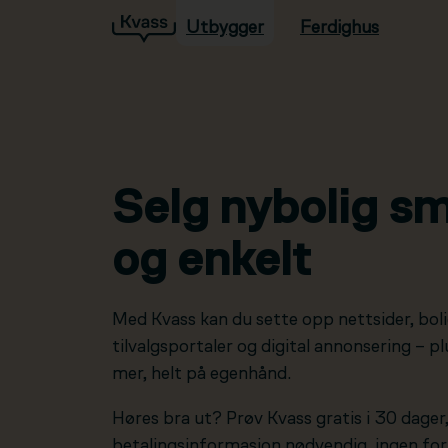
Utbygger
Ferdighus
Hopp til hovedinnhold
Selg nybolig sm
og enkelt
Med Kvass kan du sette opp nettsider, boli
tilvalgsportaler og digital annonsering – 
mer, helt på egenhånd.
Høres bra ut? Prøv Kvass gratis i 30 dager
betalingsinformasjon nødvendig, ingen forp