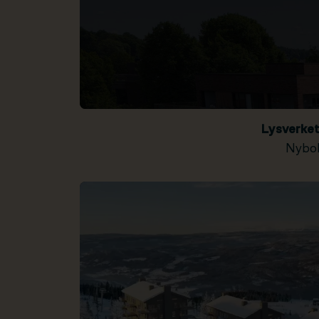
Lysverke
Nybol