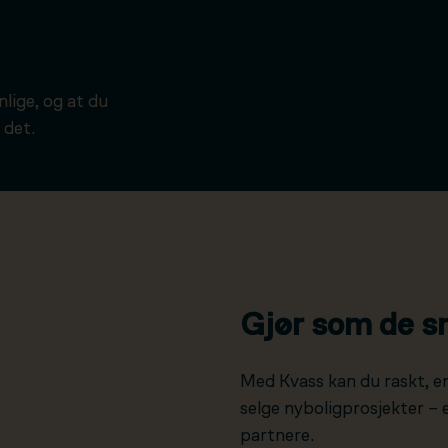
ynlige, og at du
 det.
Gjør som de s
Med Kvass kan du raskt, e
selge nyboligprosjekter –
partnere.