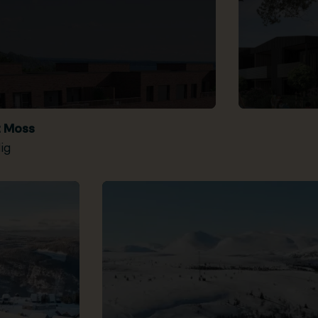
t Moss
ig