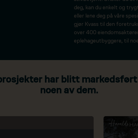
deg, kan du enkelt og tryg
eller lene deg på våre spesi
gjør Kvass til den foretru
over 400 eiendomsaktører
eplehageutbyggere, til noe
osjekter har blitt markedsført
noen av dem.