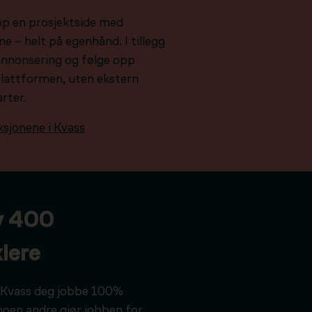
pp en prosjektside med
e – helt på egenhånd. I tillegg
e annonsering og følge opp
plattformen, uten ekstern
arter.
ksjonene i Kvass
v 400
lere
ar Kvass deg jobbe 100%
noen andre gjør jobben for