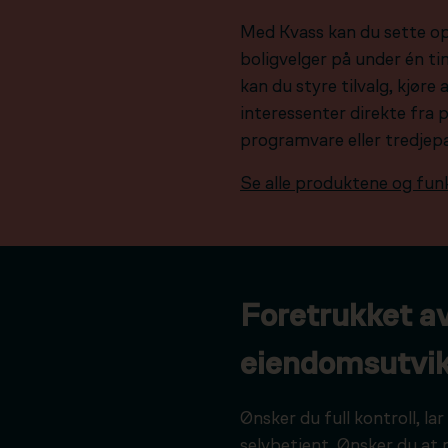
Med Kvass kan du sette o
boligvelger på under én tim
kan du styre tilvalg, kjør
interessenter direkte fra 
programvare eller tredjep
Se alle produktene og fun
Foretrukket a
eiendomsutvik
Ønsker du full kontroll, l
selvbetjent. Ønsker du at 