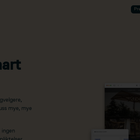
Pr
art
gvelgere,
pluss mye, mye
, ingen
liktelser.