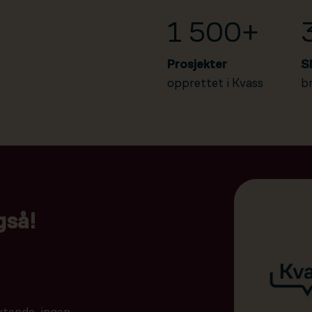
1 500+
Prosjekter
S
opprettet i Kvass
b
gså!