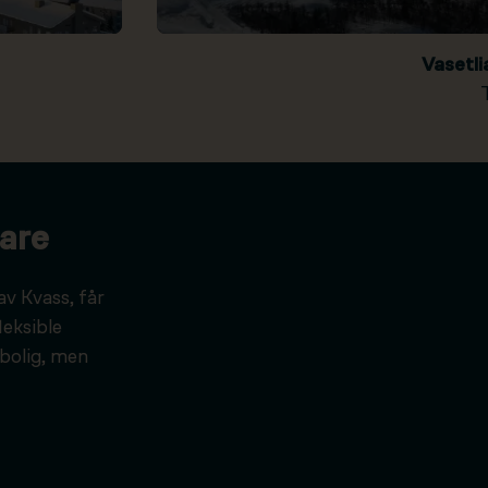
Vasetl
are
av Kvass, får
leksible
bolig, men