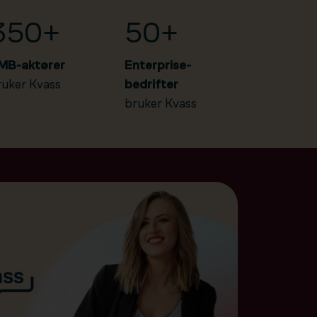
350+
50+
MB-aktører
Enterprise-
ruker Kvass
bedrifter
bruker Kvass