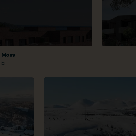
t Moss
ig