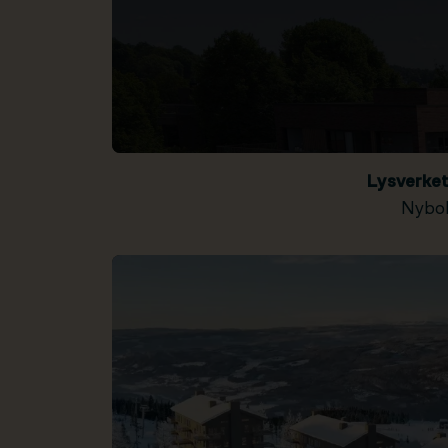
Lysverke
Nybol