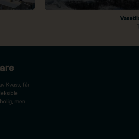
Vasetl
are
av Kvass, får
leksible
bolig, men