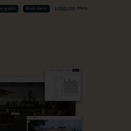
Logg inn
Meny
øv gratis
Book demo