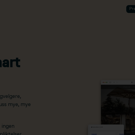
Pr
art
gvelgere,
pluss mye, mye
, ingen
liktelser.