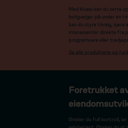
Med Kvass kan du sette o
boligvelger på under én tim
kan du styre tilvalg, kjør
interessenter direkte fra 
programvare eller tredjep
Se alle produktene og fun
Foretrukket a
eiendomsutvik
Ønsker du full kontroll, l
selvbetjent. Ønsker du at 