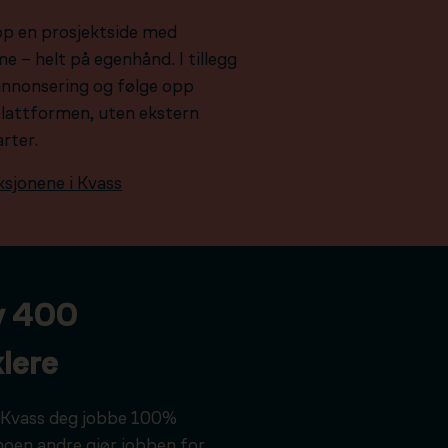
pp en prosjektside med
e – helt på egenhånd. I tillegg
e annonsering og følge opp
plattformen, uten ekstern
arter.
ksjonene i Kvass
v 400
lere
ar Kvass deg jobbe 100%
noen andre gjør jobben for