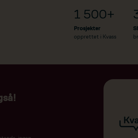
1 500+
Prosjekter
S
opprettet i Kvass
b
gså!