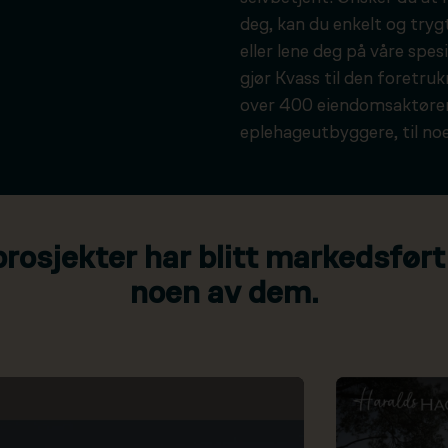
deg, kan du enkelt og tryg
eller lene deg på våre spesi
gjør Kvass til den foretru
over 400 eiendomsaktører
eplehageutbyggere, til noe
osjekter har blitt markedsført
noen av dem.