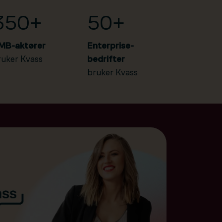
350+
50+
MB-aktører
Enterprise-
ruker Kvass
bedrifter
bruker Kvass