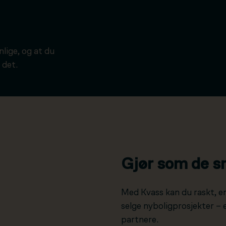
ynlige, og at du
 det.
Gjør som de s
Med Kvass kan du raskt, e
selge nyboligprosjekter –
partnere.