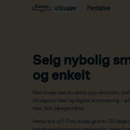
Utbygger
Ferdighus
Hopp til hovedinnhold
Selg nybolig sm
og enkelt
Med Kvass kan du sette opp nettsider, boli
tilvalgsportaler og digital annonsering – 
mer, helt på egenhånd.
Høres bra ut? Prøv Kvass gratis i 30 dager
betalingsinformasjon nødvendig, ingen forp