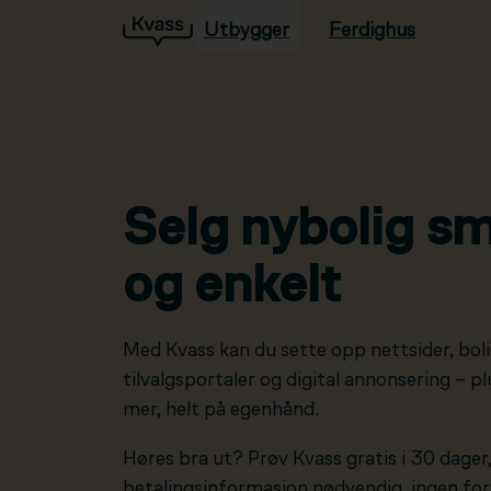
Utbygger
Ferdighus
Hopp til hovedinnhold
Selg nybolig sm
og enkelt
Med Kvass kan du sette opp nettsider, boli
tilvalgsportaler og digital annonsering – 
mer, helt på egenhånd.
Høres bra ut? Prøv Kvass gratis i 30 dager
betalingsinformasjon nødvendig, ingen forp