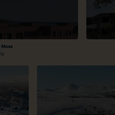
t Moss
ig