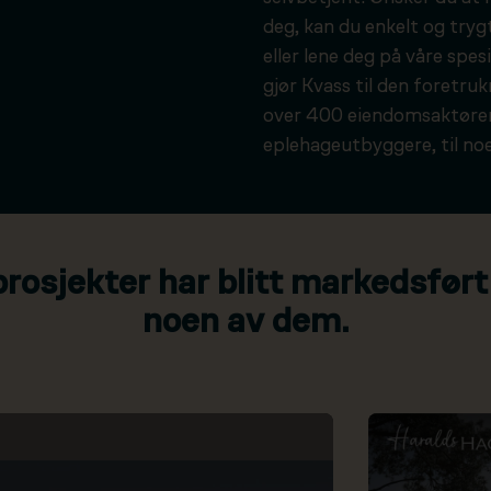
deg, kan du enkelt og tryg
eller lene deg på våre spesi
gjør Kvass til den foretru
over 400 eiendomsaktører
eplehageutbyggere, til noe
osjekter har blitt markedsført
noen av dem.