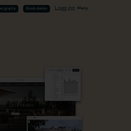
Logg inn
Meny
øv gratis
Book demo