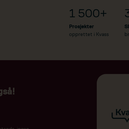
1 500+
Prosjekter
S
opprettet i Kvass
b
gså!