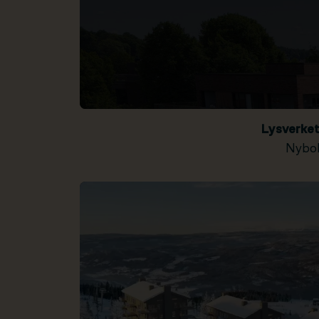
Lysverke
Nybol