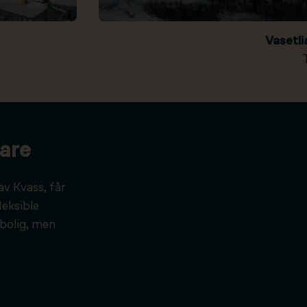
Vasetl
are
av Kvass, får
leksible
bolig, men