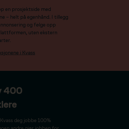
pp en prosjektside med
e – helt på egenhånd. I tillegg
e annonsering og følge opp
plattformen, uten ekstern
arter.
ksjonene i Kvass
v 400
lere
ar Kvass deg jobbe 100%
noen andre gjør jobben for