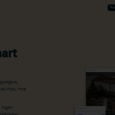
Pr
art
gvelgere,
pluss mye, mye
, ingen
liktelser.