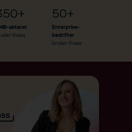
350+
50+
MB-aktører
Enterprise-
ruker Kvass
bedrifter
bruker Kvass