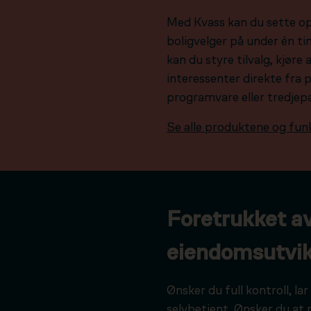
Med Kvass kan du sette o
boligvelger på under én tim
kan du styre tilvalg, kjør
interessenter direkte fra 
programvare eller tredjep
Se alle produktene og fun
Foretrukket a
eiendomsutvik
Ønsker du full kontroll, l
selvbetjent. Ønsker du at 