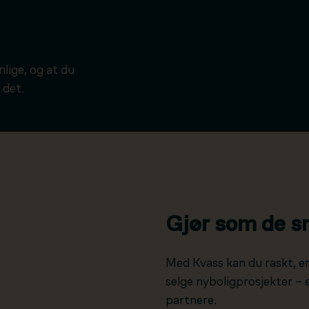
ynlige, og at du
 det.
Gjør som de s
Med Kvass kan du raskt, e
selge nyboligprosjekter –
partnere.