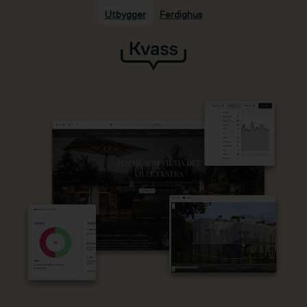
Utbygger
Ferdighus
Hopp til hovedinnhold