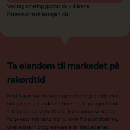
Ved registrering godtar du vilkårene i
Personvernerklæringen
vår.
Ta eiendom til markedet på
rekordtid
Med Kvass kan du sette opp en prosjektside med
boligvelger på under én time – helt på egenhånd. I
tillegg kan du styre tilvalg, kjøre annonsering og
følge opp interessenter direkte fra plattformen,
uten ekstern programvare eller tredjeparter.