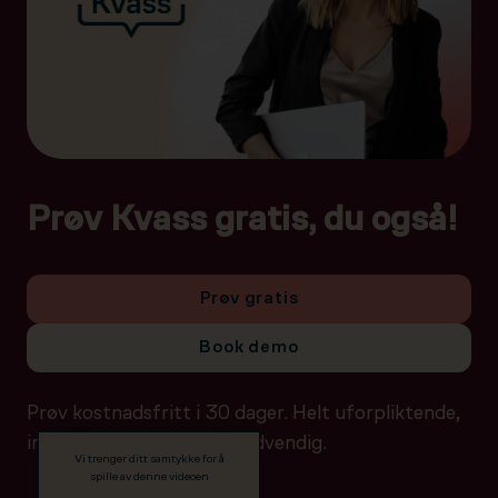
Prøv Kvass gratis, du også!
Prøv gratis
Book demo
Prøv kostnadsfritt i 30 dager. Helt uforpliktende,
ingen betalingsdetaljer nødvendig.
Vi trenger ditt samtykke for å
spille av denne videoen