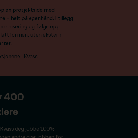
pp en prosjektside med
e – helt på egenhånd. I tillegg
e annonsering og følge opp
plattformen, uten ekstern
arter.
ksjonene i Kvass
v 400
lere
ar Kvass deg jobbe 100%
noen andre gjør jobben for