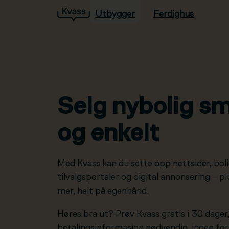
Utbygger
Ferdighus
Hopp til hovedinnhold
Selg nybolig sm
og enkelt
Med Kvass kan du sette opp nettsider, boli
tilvalgsportaler og digital annonsering – 
mer, helt på egenhånd.
Høres bra ut? Prøv Kvass gratis i 30 dager
betalingsinformasjon nødvendig, ingen forp