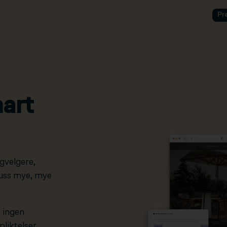
Pr
art
gvelgere,
pluss mye, mye
, ingen
liktelser.