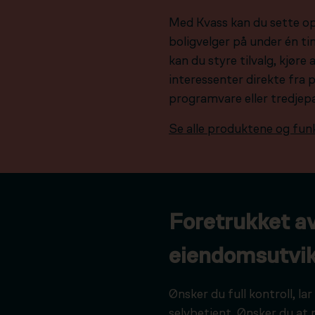
Med Kvass kan du sette o
boligvelger på under én tim
kan du styre tilvalg, kjør
interessenter direkte fra 
programvare eller tredjep
Se alle produktene og fun
Foretrukket a
eiendomsutvik
Ønsker du full kontroll, l
selvbetjent. Ønsker du at 