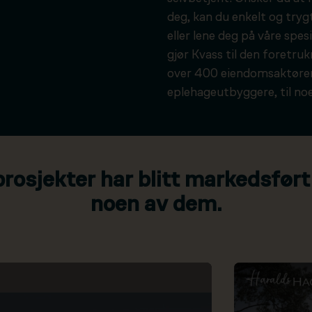
deg, kan du enkelt og tryg
eller lene deg på våre spesi
gjør Kvass til den foretru
over 400 eiendomsaktører
eplehageutbyggere, til noe
osjekter har blitt markedsført
noen av dem.