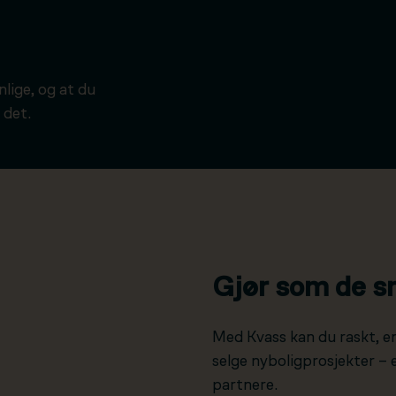
ynlige, og at du
 det.
Gjør som de s
Med Kvass kan du raskt, e
selge nyboligprosjekter –
partnere.