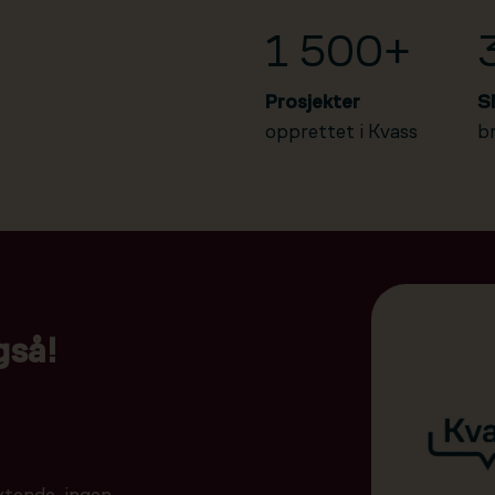
1 500+
Prosjekter
S
opprettet i Kvass
b
gså!