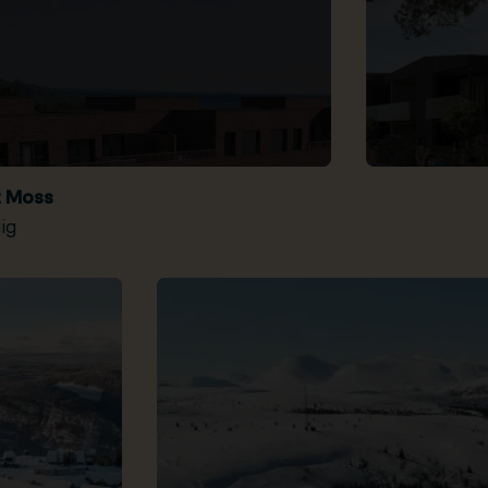
t Moss
ig