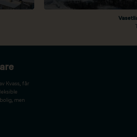
Vasetl
are
av Kvass, får
leksible
bolig, men