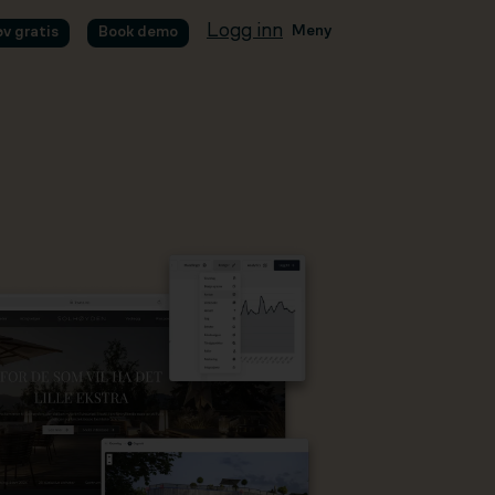
Logg inn
Meny
øv gratis
Book demo