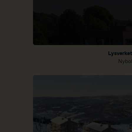
Lysverke
Nybol