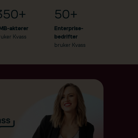
350+
50+
MB-aktører
Enterprise-
ruker Kvass
bedrifter
bruker Kvass