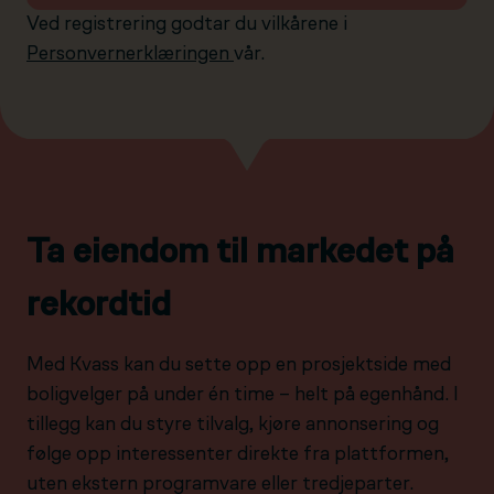
Ved registrering godtar du vilkårene i
Personvernerklæringen
vår.
Ta eiendom til markedet på
rekordtid
Med Kvass kan du sette opp en prosjektside med
boligvelger på under én time – helt på egenhånd. I
tillegg kan du styre tilvalg, kjøre annonsering og
følge opp interessenter direkte fra plattformen,
uten ekstern programvare eller tredjeparter.