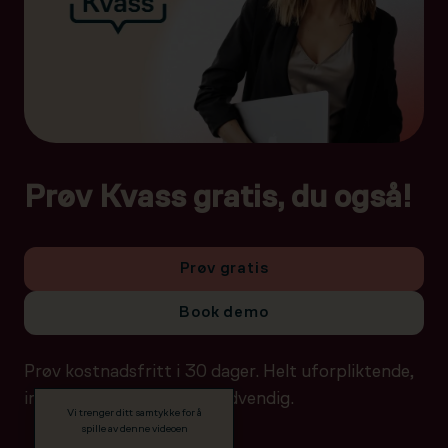
Prøv Kvass gratis, du også!
Prøv gratis
Book demo
Prøv kostnadsfritt i 30 dager. Helt uforpliktende,
ingen betalingsdetaljer nødvendig.
Vi trenger ditt samtykke for å
spille av denne videoen