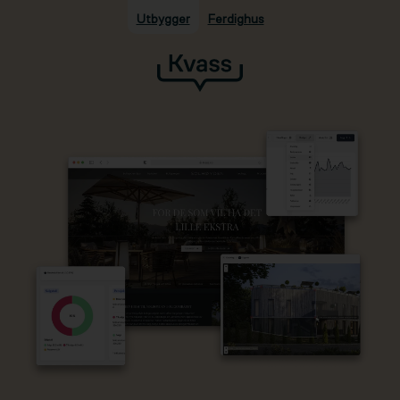
Utbygger
Ferdighus
Hopp til hovedinnhold