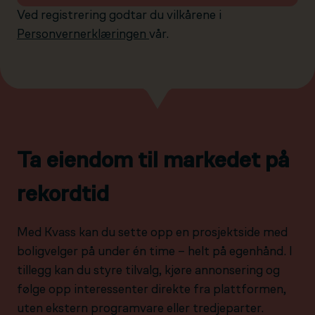
Ved registrering godtar du vilkårene i
Personvernerklæringen
vår.
Ta eiendom til markedet på
rekordtid
Med Kvass kan du sette opp en prosjektside med
boligvelger på under én time – helt på egenhånd. I
tillegg kan du styre tilvalg, kjøre annonsering og
følge opp interessenter direkte fra plattformen,
uten ekstern programvare eller tredjeparter.