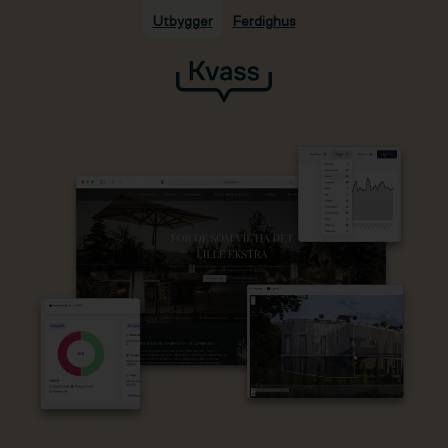
Utbygger
Ferdighus
Hopp til hovedinnhold