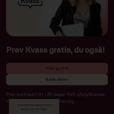
Prøv Kvass gratis, du også!
Prøv gratis
Book demo
Prøv kostnadsfritt i 30 dager. Helt uforpliktende,
ingen betalingsdetaljer nødvendig.
Vi trenger ditt samtykke for å
spille av denne videoen