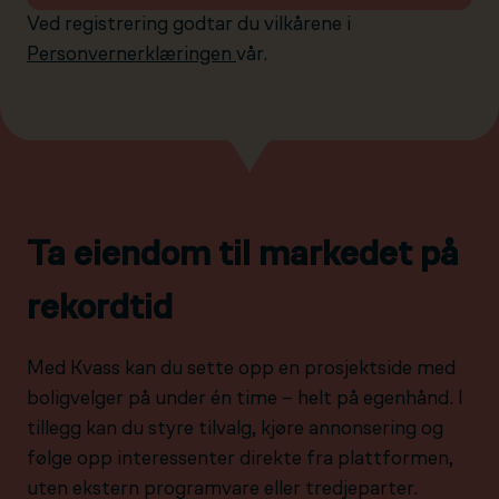
Ved registrering godtar du vilkårene i
Personvernerklæringen
vår.
Ta eiendom til markedet på
rekordtid
Med Kvass kan du sette opp en prosjektside med
boligvelger på under én time – helt på egenhånd. I
tillegg kan du styre tilvalg, kjøre annonsering og
følge opp interessenter direkte fra plattformen,
uten ekstern programvare eller tredjeparter.