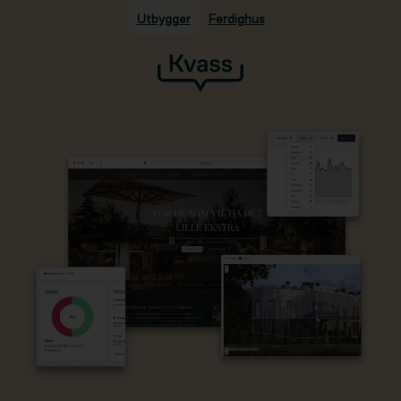
Utbygger
Ferdighus
Hopp til hovedinnhold