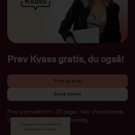
Prøv Kvass gratis, du også!
Prøv gratis
Book demo
Prøv kostnadsfritt i 30 dager. Helt uforpliktende,
ingen betalingsdetaljer nødvendig.
Vi trenger ditt samtykke for å
spille av denne videoen