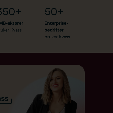
350+
50+
MB-aktører
Enterprise-
ruker Kvass
bedrifter
bruker Kvass