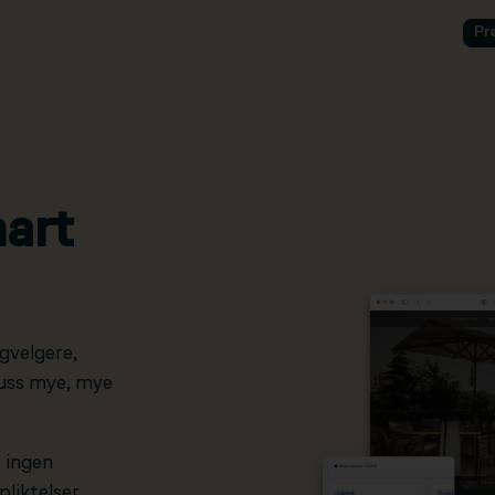
Pr
art
gvelgere,
pluss mye, mye
, ingen
liktelser.