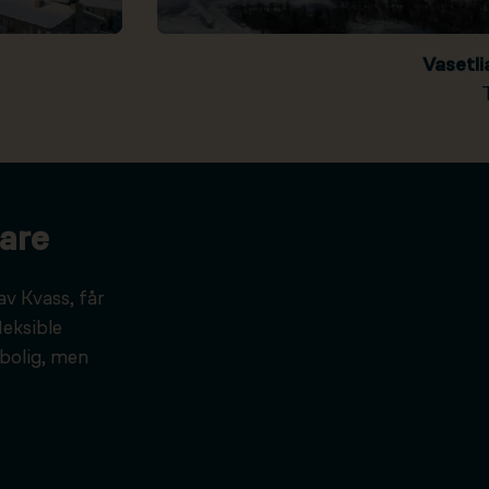
Vasetl
are
av Kvass, får
leksible
bolig, men