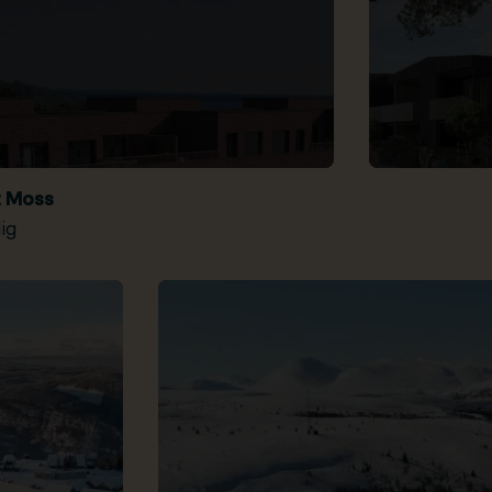
t Moss
ig