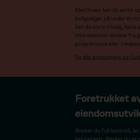
Med Kvass kan du sette o
boligvelger på under én tim
kan du styre tilvalg, kjør
interessenter direkte fra 
programvare eller tredjep
Se alle produktene og fun
Foretrukket a
eiendomsutvik
Ønsker du full kontroll, l
selvbetjent. Ønsker du at 