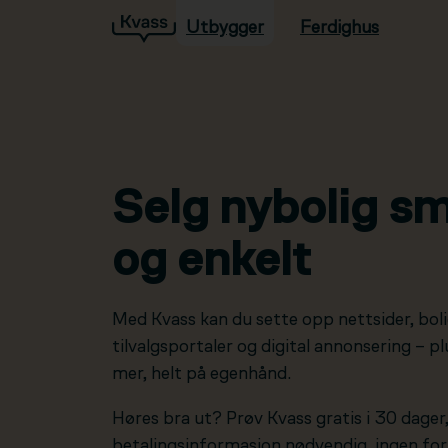
Utbygger
Ferdighus
Hopp til hovedinnhold
Selg nybolig sm
og enkelt
Med Kvass kan du sette opp nettsider, boli
tilvalgsportaler og digital annonsering – 
mer, helt på egenhånd.
Høres bra ut? Prøv Kvass gratis i 30 dager
betalingsinformasjon nødvendig, ingen forp