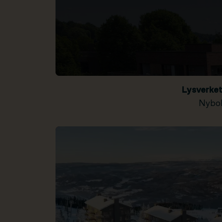
Lysverke
Nybol