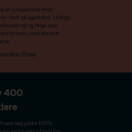
pp en prosjektside med
e – helt på egenhånd. I tillegg
e annonsering og følge opp
plattformen, uten ekstern
arter.
ksjonene i Kvass
v 400
lere
ar Kvass deg jobbe 100%
noen andre gjør jobben for