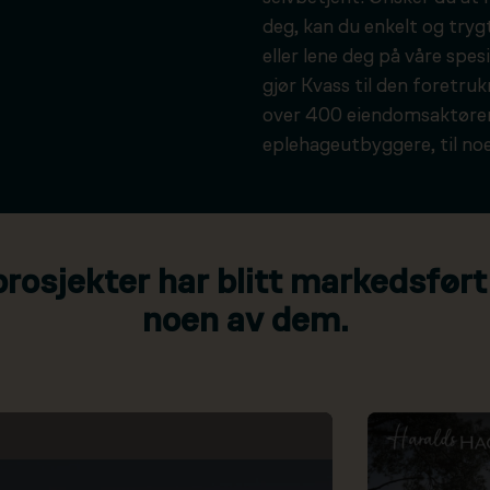
deg, kan du enkelt og tryg
eller lene deg på våre spesi
gjør Kvass til den foretru
over 400 eiendomsaktører
eplehageutbyggere, til noe
osjekter har blitt markedsført
noen av dem.