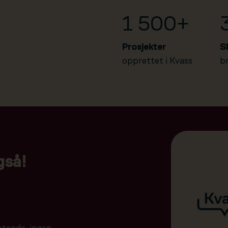
1 500+
Prosjekter
S
opprettet i Kvass
b
gså!