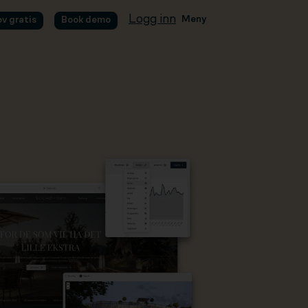
Logg inn
Meny
øv gratis
Book demo