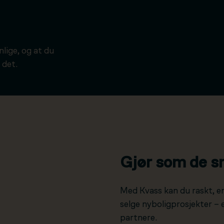
ynlige, og at du
 det.
Gjør som de s
Med Kvass kan du raskt, e
selge nyboligprosjekter –
partnere.