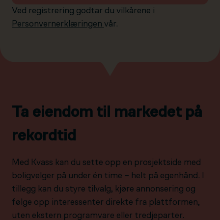
Ved registrering godtar du vilkårene i
Personvernerklæringen
vår.
Ta eiendom til markedet på
rekordtid
Med Kvass kan du sette opp en prosjektside med
boligvelger på under én time – helt på egenhånd. I
tillegg kan du styre tilvalg, kjøre annonsering og
følge opp interessenter direkte fra plattformen,
uten ekstern programvare eller tredjeparter.