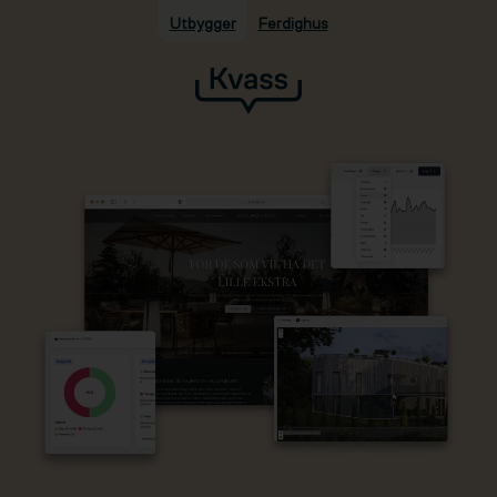
Utbygger
Ferdighus
Hopp til hovedinnhold