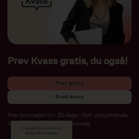
Prøv Kvass gratis, du også!
Prøv gratis
Book demo
Prøv kostnadsfritt i 30 dager. Helt uforpliktende,
ingen betalingsdetaljer nødvendig.
Vi trenger ditt samtykke for å
spille av denne videoen