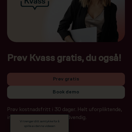
Prøv Kvass gratis, du også!
Prøv gratis
Book demo
Prøv kostnadsfritt i 30 dager. Helt uforpliktende,
ingen betalingsdetaljer nødvendig.
Vi trenger ditt samtykke for å
spille av denne videoen