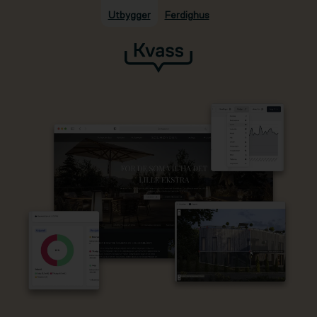
Utbygger
Ferdighus
Hopp til hovedinnhold