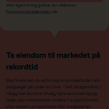
Ved registrering godtar du vilkårene i
Personvernerklæringen
vår.
Ta eiendom til markedet på
rekordtid
Med Kvass kan du sette opp en prosjektside med
boligvelger på under én time – helt på egenhånd. I
tillegg kan du styre tilvalg, kjøre annonsering og
følge opp interessenter direkte fra plattformen,
uten ekstern programvare eller tredjeparter.