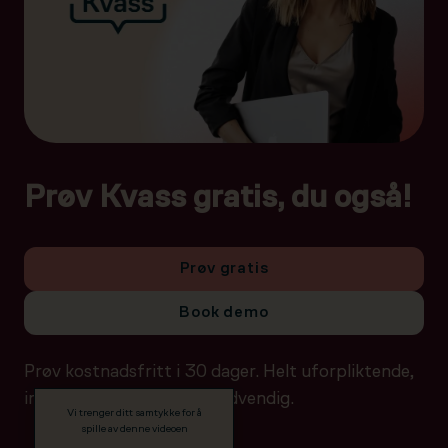
Prøv Kvass gratis, du også!
Prøv gratis
Book demo
Prøv kostnadsfritt i 30 dager. Helt uforpliktende,
ingen betalingsdetaljer nødvendig.
Vi trenger ditt samtykke for å
spille av denne videoen