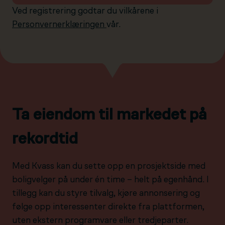
Ved registrering godtar du vilkårene i
Personvernerklæringen
vår.
Ta eiendom til markedet på
rekordtid
Med Kvass kan du sette opp en prosjektside med
boligvelger på under én time – helt på egenhånd. I
tillegg kan du styre tilvalg, kjøre annonsering og
følge opp interessenter direkte fra plattformen,
uten ekstern programvare eller tredjeparter.