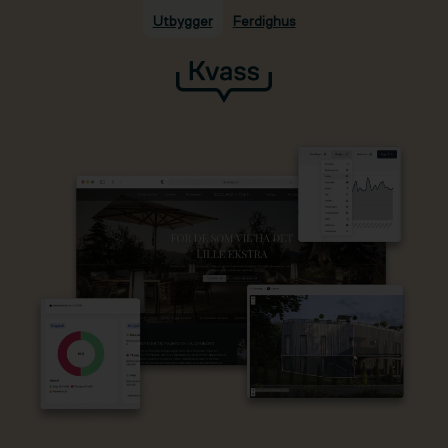
Utbygger
Ferdighus
Hopp til hovedinnhold