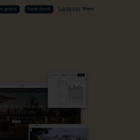
Logg inn
Meny
øv gratis
Book demo