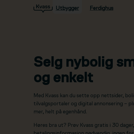
Utbygger
Ferdighus
Hopp til hovedinnhold
Selg nybolig sm
og enkelt
Med Kvass kan du sette opp nettsider, boli
tilvalgsportaler og digital annonsering – 
mer, helt på egenhånd.
Høres bra ut? Prøv Kvass gratis i 30 dager
betalingsinformasjon nødvendig, ingen forp