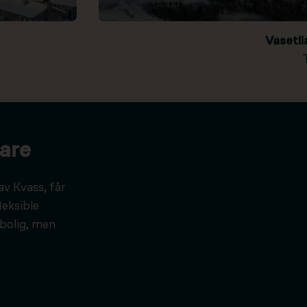
Vasetl
are
av Kvass, får
leksible
bolig, men