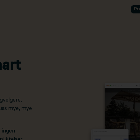
Pr
art
gvelgere,
pluss mye, mye
, ingen
liktelser.