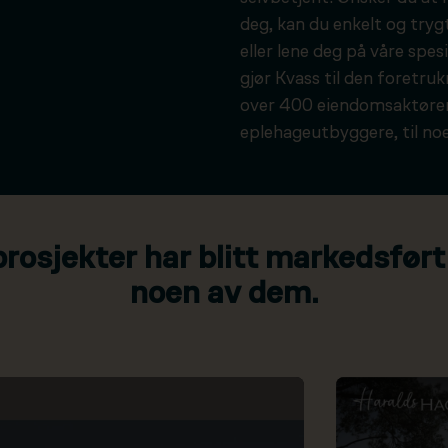
deg, kan du enkelt og tryg
eller lene deg på våre spesi
gjør Kvass til den foretru
over 400 eiendomsaktører
eplehageutbyggere, til noe
osjekter har blitt markedsført
noen av dem.