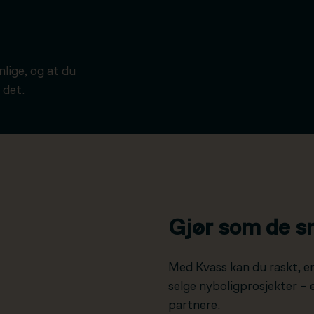
ynlige, og at du
 det.
Gjør som de s
Med Kvass kan du raskt, e
selge nyboligprosjekter –
partnere.