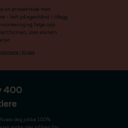
pp en prosjektside med
e – helt på egenhånd. I tillegg
e annonsering og følge opp
plattformen, uten ekstern
arter.
ksjonene i Kvass
v 400
lere
ar Kvass deg jobbe 100%
noen andre gjør jobben for