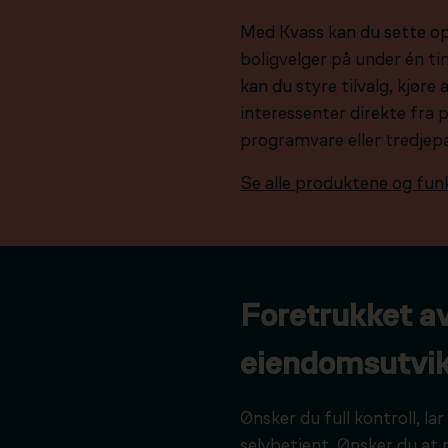
Med Kvass kan du sette o
boligvelger på under én tim
kan du styre tilvalg, kjør
interessenter direkte fra 
programvare eller tredjep
Se alle produktene og fun
Foretrukket a
eiendomsutvik
Ønsker du full kontroll, l
selvbetjent. Ønsker du at 