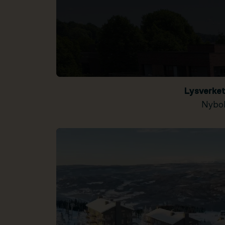
Lysverke
Nybol