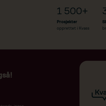
1 500+
Prosjekter
S
opprettet i Kvass
b
gså!