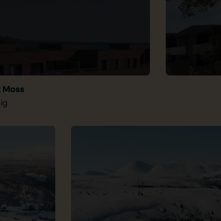
t Moss
ig