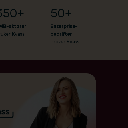
350+
50+
MB-aktører
Enterprise-
ruker Kvass
bedrifter
bruker Kvass