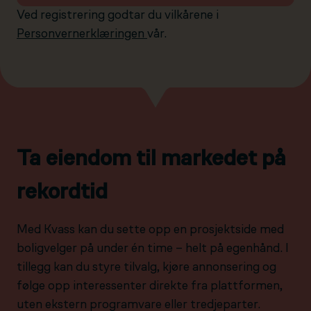
Ved registrering godtar du vilkårene i
Personvernerklæringen
vår.
Ta eiendom til markedet på
rekordtid
Med Kvass kan du sette opp en prosjektside med
boligvelger på under én time – helt på egenhånd. I
tillegg kan du styre tilvalg, kjøre annonsering og
følge opp interessenter direkte fra plattformen,
uten ekstern programvare eller tredjeparter.