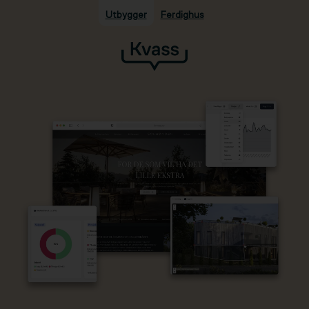
Utbygger
Ferdighus
Hopp til hovedinnhold