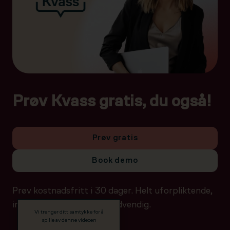
Prøv Kvass gratis, du også!
Prøv gratis
Book demo
Prøv kostnadsfritt i 30 dager. Helt uforpliktende,
ingen betalingsdetaljer nødvendig.
Vi trenger ditt samtykke for å
spille av denne videoen