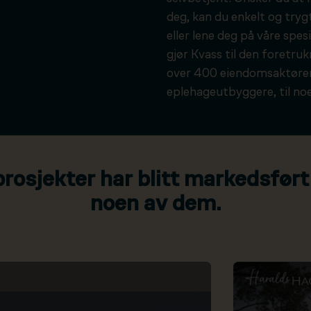
deg, kan du enkelt og tryg
eller lene deg på våre spesi
gjør Kvass til den foretru
over 400 eiendomsaktører
eplehageutbyggere, til noe
osjekter har blitt markedsført
noen av dem.