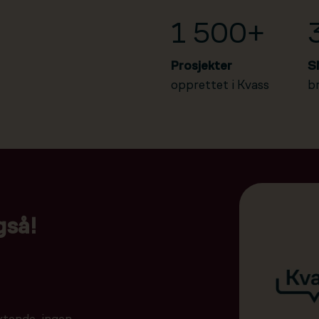
1 500+
Prosjekter
S
opprettet i Kvass
b
gså!