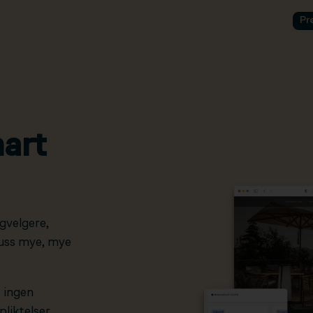
Pr
art
gvelgere,
pluss mye, mye
, ingen
liktelser.