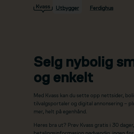
Utbygger
Ferdighus
Hopp til hovedinnhold
Selg nybolig sm
og enkelt
Med Kvass kan du sette opp nettsider, boli
tilvalgsportaler og digital annonsering – 
mer, helt på egenhånd.
Høres bra ut? Prøv Kvass gratis i 30 dager
betalingsinformasjon nødvendig, ingen forp