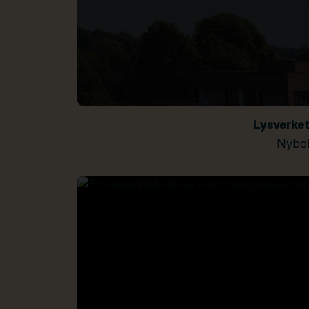
Lysverke
Nybol