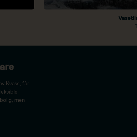
Vasetl
are
av Kvass, får
leksible
bolig, men