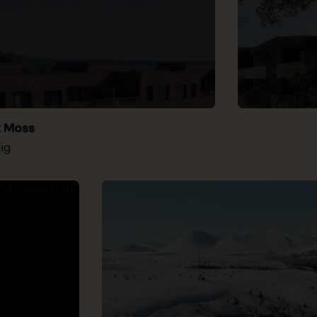
t Moss
ig