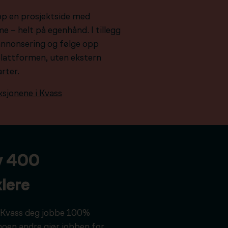
pp en prosjektside med
e – helt på egenhånd. I tillegg
e annonsering og følge opp
plattformen, uten ekstern
arter.
ksjonene i Kvass
v 400
lere
ar Kvass deg jobbe 100%
noen andre gjør jobben for