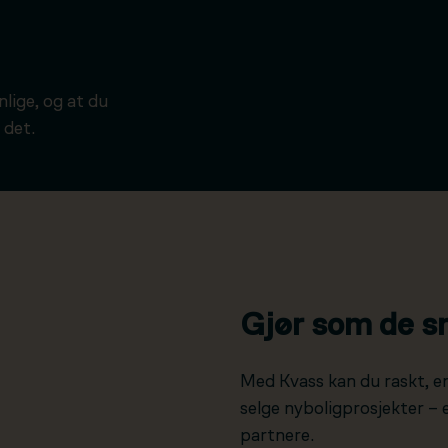
ynlige, og at du
 det.
Gjør som de s
Med Kvass kan du raskt, e
selge nyboligprosjekter –
partnere.