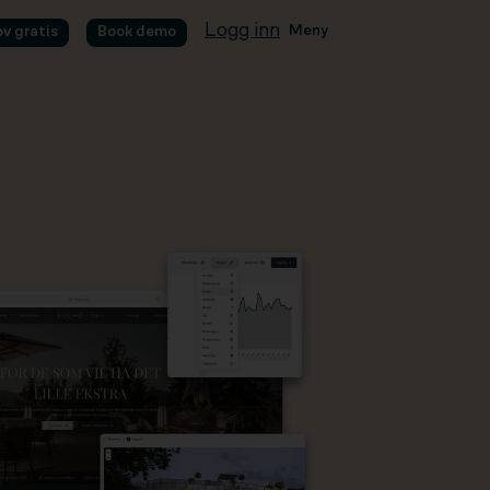
Logg inn
Meny
øv gratis
Book demo