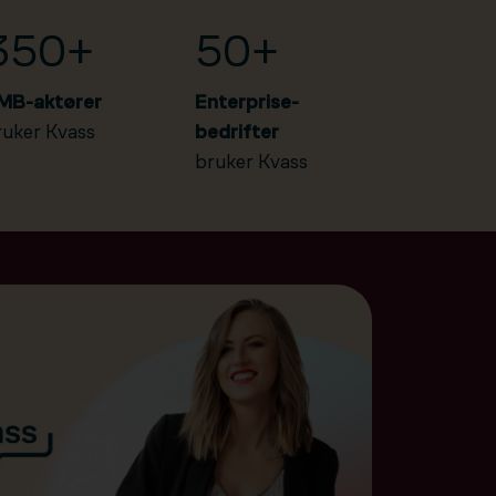
350+
50+
MB-aktører
Enterprise-
ruker Kvass
bedrifter
bruker Kvass