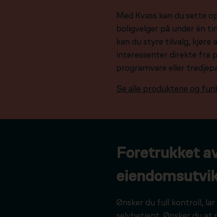
Med Kvass kan du sette o
boligvelger på under én tim
kan du styre tilvalg, kjør
interessenter direkte fra 
programvare eller tredjep
Se alle produktene og fun
Foretrukket a
eiendomsutvik
Ønsker du full kontroll, l
selvbetjent. Ønsker du at 