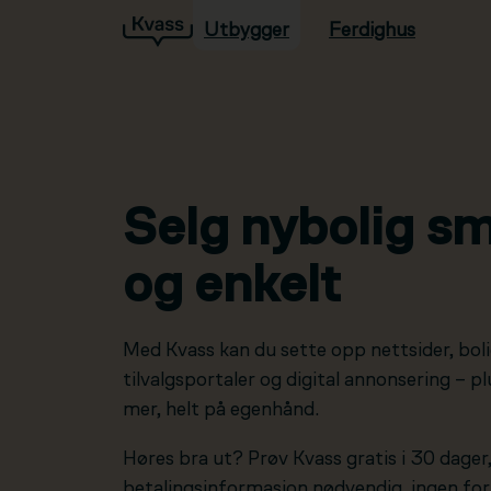
Utbygger
Ferdighus
Hopp til hovedinnhold
Selg nybolig sm
og enkelt
Med Kvass kan du sette opp nettsider, boli
tilvalgsportaler og digital annonsering – 
mer, helt på egenhånd.
Høres bra ut? Prøv Kvass gratis i 30 dager
betalingsinformasjon nødvendig, ingen forp