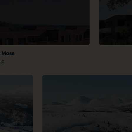
t Moss
ig