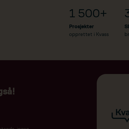
1 500+
Prosjekter
S
opprettet i Kvass
b
gså!