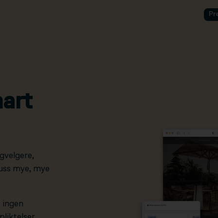
Pr
art
gvelgere,
pluss mye, mye
, ingen
liktelser.