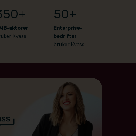
350+
50+
MB-aktører
Enterprise-
ruker Kvass
bedrifter
bruker Kvass