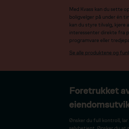
Med Kvass kan du sette o
boligvelger på under én tim
kan du styre tilvalg, kjør
interessenter direkte fra 
programvare eller tredjep
Se alle produktene og fun
Foretrukket a
eiendomsutvik
Ønsker du full kontroll, l
selvbetjent. Ønsker du at 