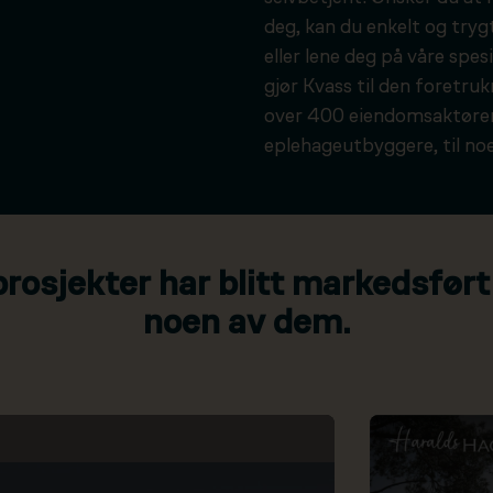
deg, kan du enkelt og tryg
eller lene deg på våre spesi
gjør Kvass til den foretru
over 400 eiendomsaktører
eplehageutbyggere, til noe
osjekter har blitt markedsført
noen av dem.