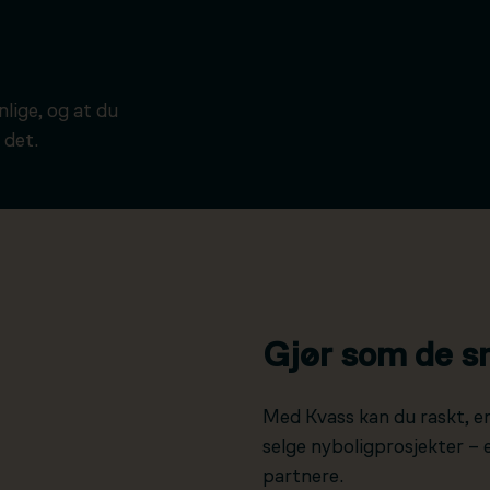
ynlige, og at du
 det.
Gjør som de s
Med Kvass kan du raskt, e
selge nyboligprosjekter –
partnere.