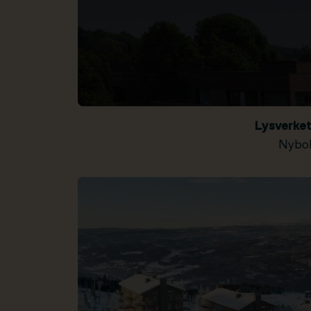
Lysverke
Nybol