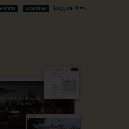
Logg inn
Meny
øv gratis
Book demo