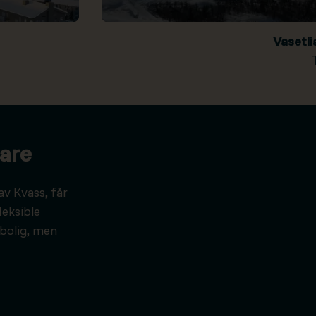
Vasetl
are
av Kvass, får
leksible
bolig, men