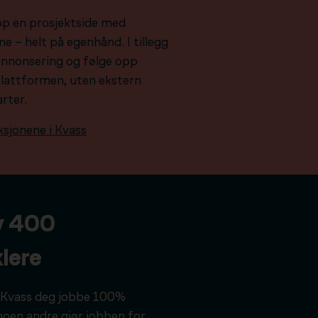
pp en prosjektside med
e – helt på egenhånd. I tillegg
e annonsering og følge opp
plattformen, uten ekstern
arter.
ksjonene i Kvass
v 400
lere
ar Kvass deg jobbe 100%
noen andre gjør jobben for