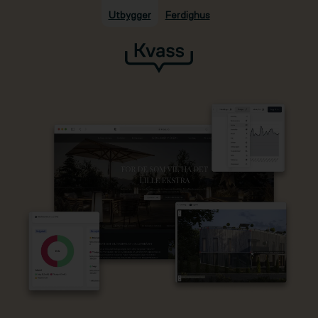
Utbygger
Ferdighus
Hopp til hovedinnhold