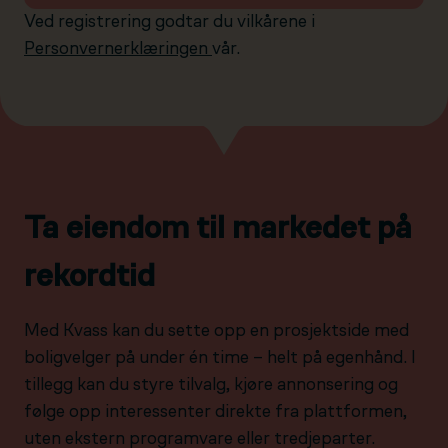
Ved registrering godtar du vilkårene i
Personvernerklæringen
vår.
Ta eiendom til markedet på
rekordtid
Med Kvass kan du sette opp en prosjektside med
boligvelger på under én time – helt på egenhånd. I
tillegg kan du styre tilvalg, kjøre annonsering og
følge opp interessenter direkte fra plattformen,
uten ekstern programvare eller tredjeparter.