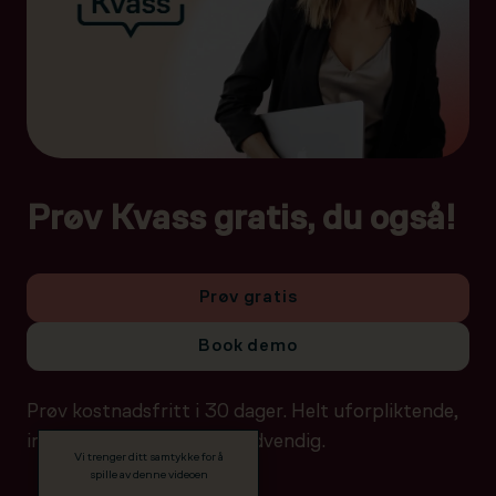
Prøv Kvass gratis, du også!
Prøv gratis
Book demo
Prøv kostnadsfritt i 30 dager. Helt uforpliktende,
ingen betalingsdetaljer nødvendig.
Vi trenger ditt samtykke for å
spille av denne videoen