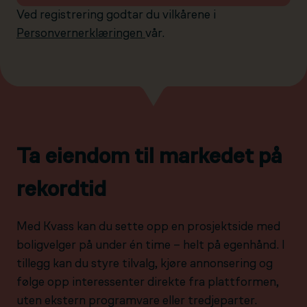
Ved registrering godtar du vilkårene i
Personvernerklæringen
vår.
Ta eiendom til markedet på
rekordtid
Med Kvass kan du sette opp en prosjektside med
boligvelger på under én time – helt på egenhånd. I
tillegg kan du styre tilvalg, kjøre annonsering og
følge opp interessenter direkte fra plattformen,
uten ekstern programvare eller tredjeparter.