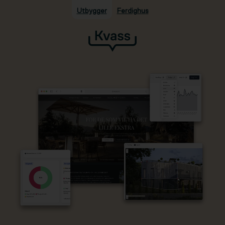
Utbygger
Ferdighus
Hopp til hovedinnhold