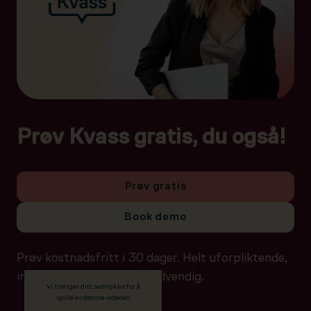
Prøv Kvass gratis, du også!
Prøv gratis
Book demo
Prøv kostnadsfritt i 30 dager. Helt uforpliktende,
ingen betalingsdetaljer nødvendig.
Vi trenger ditt samtykke for å
spille av denne videoen