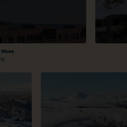
t Moss
ig