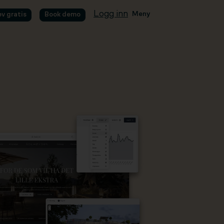
Logg inn
Meny
øv gratis
Book demo