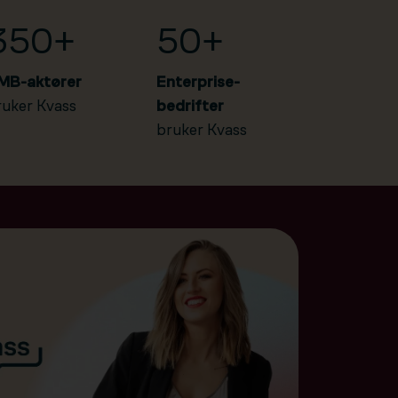
350+
50+
MB-aktører
Enterprise-
ruker Kvass
bedrifter
bruker Kvass