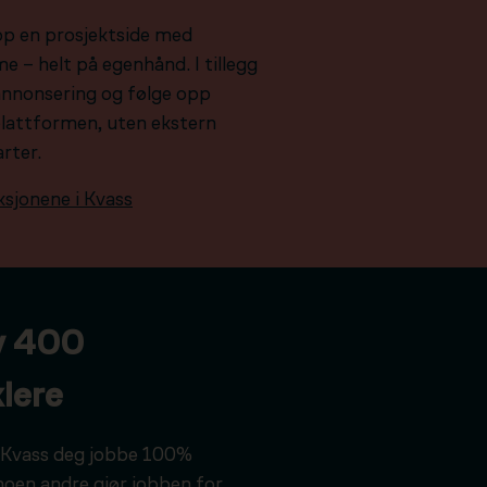
pp en prosjektside med
e – helt på egenhånd. I tillegg
e annonsering og følge opp
plattformen, uten ekstern
arter.
ksjonene i Kvass
v 400
lere
ar Kvass deg jobbe 100%
noen andre gjør jobben for