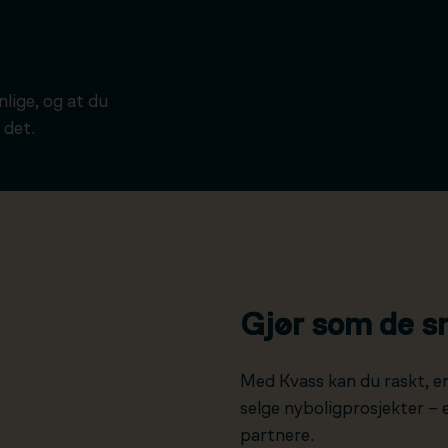
ynlige, og at du
 det.
Gjør som de s
Med Kvass kan du raskt, e
selge nyboligprosjekter –
partnere.