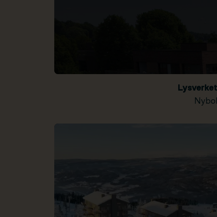
Lysverke
Nybol