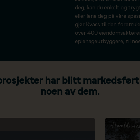
deg, kan du enkelt og tryg
eller lene deg på våre spesi
gjør Kvass til den foretru
over 400 eiendomsaktører
eplehageutbyggere, til noe
osjekter har blitt markedsført
noen av dem.