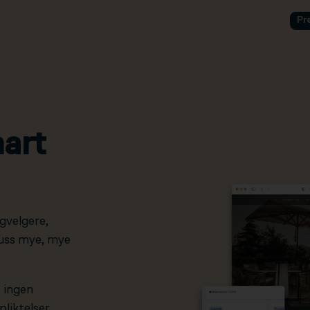
Pr
art
gvelgere,
pluss mye, mye
, ingen
liktelser.