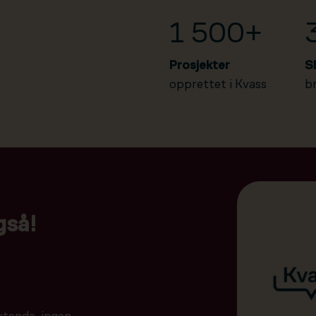
1 500+
Prosjekter
S
opprettet i Kvass
b
gså!