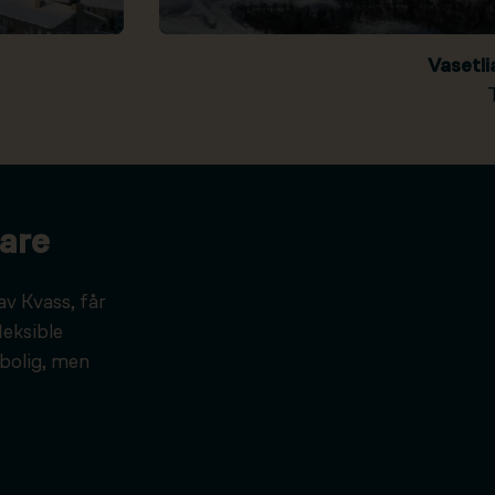
Vasetl
are
av Kvass, får
leksible
bolig, men