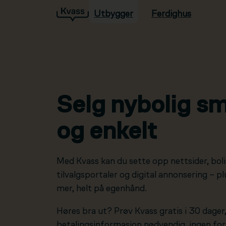
Utbygger
Ferdighus
Hopp til hovedinnhold
Selg nybolig sm
og enkelt
Med Kvass kan du sette opp nettsider, boli
tilvalgsportaler og digital annonsering – 
mer, helt på egenhånd.
Høres bra ut? Prøv Kvass gratis i 30 dager
betalingsinformasjon nødvendig, ingen forp