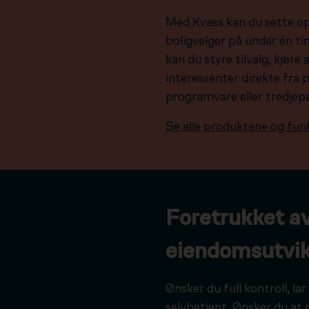
Med Kvass kan du sette o
boligvelger på under én tim
kan du styre tilvalg, kjør
interessenter direkte fra 
programvare eller tredjep
Se alle produktene og fun
Foretrukket a
eiendomsutvik
Ønsker du full kontroll, l
selvbetjent. Ønsker du at 