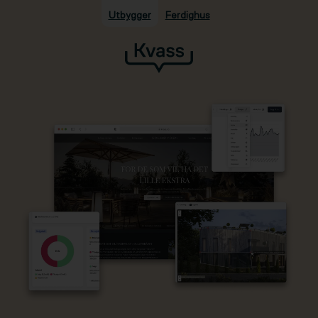
Utbygger
Ferdighus
Hopp til hovedinnhold