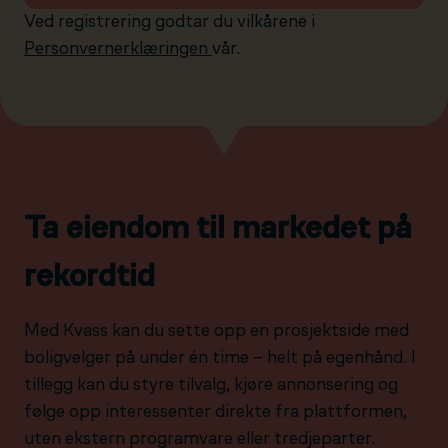
Ved registrering godtar du vilkårene i
Personvernerklæringen
vår.
Ta eiendom til markedet på
rekordtid
Med Kvass kan du sette opp en prosjektside med
boligvelger på under én time – helt på egenhånd. I
tillegg kan du styre tilvalg, kjøre annonsering og
følge opp interessenter direkte fra plattformen,
uten ekstern programvare eller tredjeparter.