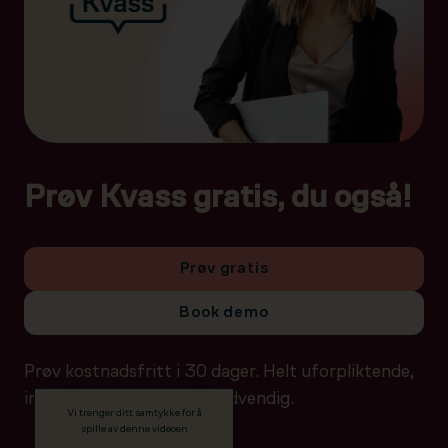
Prøv Kvass gratis, du også!
Prøv gratis
Book demo
Prøv kostnadsfritt i 30 dager. Helt uforpliktende,
ingen betalingsdetaljer nødvendig.
Vi trenger ditt samtykke for å
spille av denne videoen