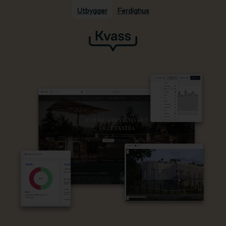
Utbygger
Ferdighus
Hopp til hovedinnhold