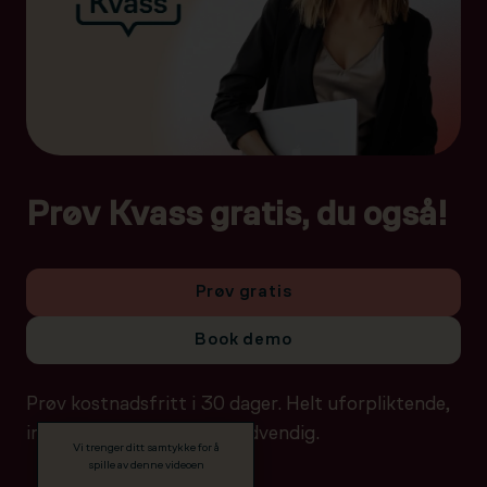
Prøv Kvass gratis, du også!
Prøv gratis
Book demo
Prøv kostnadsfritt i 30 dager. Helt uforpliktende,
ingen betalingsdetaljer nødvendig.
Vi trenger ditt samtykke for å
spille av denne videoen