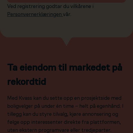
Ved registrering godtar du vilkårene i
Personvernerklæringen
vår.
Ta eiendom til markedet på
rekordtid
Med Kvass kan du sette opp en prosjektside med
boligvelger på under én time – helt på egenhånd. I
tillegg kan du styre tilvalg, kjøre annonsering og
følge opp interessenter direkte fra plattformen,
uten ekstern programvare eller tredjeparter.