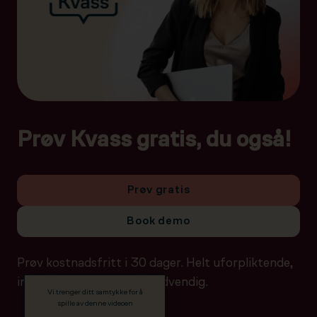
Prøv Kvass gratis, du også!
Prøv gratis
Book demo
Prøv kostnadsfritt i 30 dager. Helt uforpliktende,
ingen betalingsdetaljer nødvendig.
Vi trenger ditt samtykke for å
spille av denne videoen