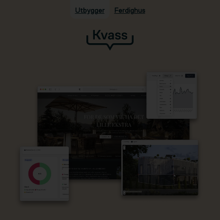
Utbygger
Ferdighus
Hopp til hovedinnhold