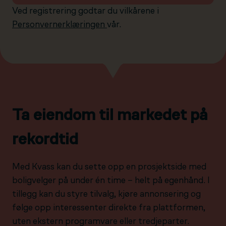
Ved registrering godtar du vilkårene i
Personvernerklæringen
vår.
Ta eiendom til markedet på
rekordtid
Med Kvass kan du sette opp en prosjektside med
boligvelger på under én time – helt på egenhånd. I
tillegg kan du styre tilvalg, kjøre annonsering og
følge opp interessenter direkte fra plattformen,
uten ekstern programvare eller tredjeparter.