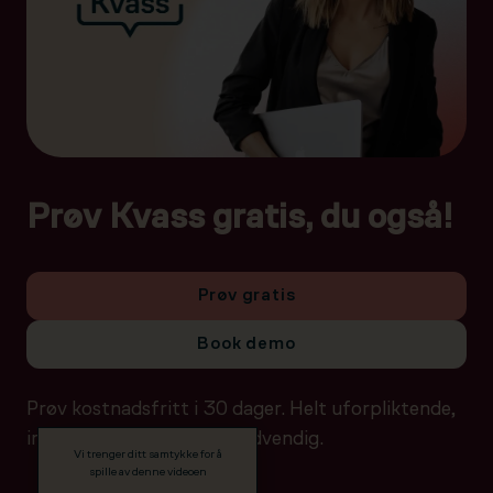
Prøv Kvass gratis, du også!
Prøv gratis
Book demo
Prøv kostnadsfritt i 30 dager. Helt uforpliktende,
ingen betalingsdetaljer nødvendig.
Vi trenger ditt samtykke for å
spille av denne videoen