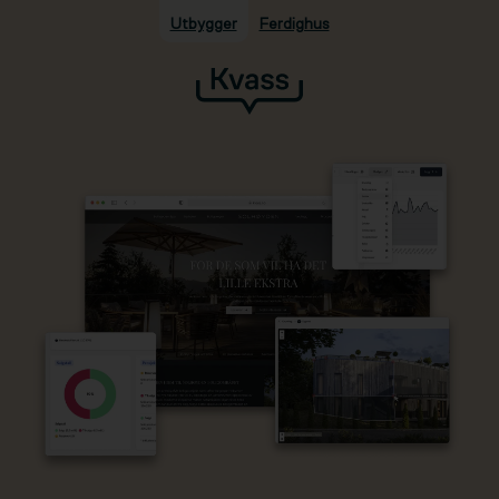
Utbygger
Ferdighus
Hopp til hovedinnhold