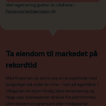
Ved registrering godtar du vilkårene i
Personvernerklæringen
vår.
Ta eiendom til markedet på
rekordtid
Med Kvass kan du sette opp en prosjektside med
boligvelger på under én time – helt på egenhånd. I
tillegg kan du styre tilvalg, kjøre annonsering og
følge opp interessenter direkte fra plattformen,
uten ekstern programvare eller tredjeparter.