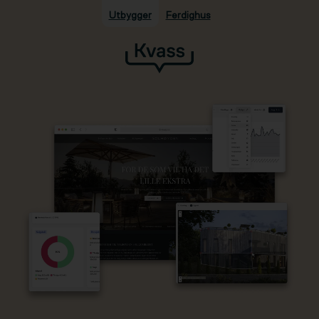
Utbygger
Ferdighus
Hopp til hovedinnhold