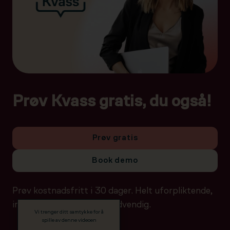
Prøv Kvass gratis, du også!
Prøv gratis
Book demo
Prøv kostnadsfritt i 30 dager. Helt uforpliktende,
ingen betalingsdetaljer nødvendig.
Vi trenger ditt samtykke for å
spille av denne videoen