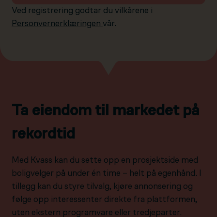
Ved registrering godtar du vilkårene i
Personvernerklæringen
vår.
Ta eiendom til markedet på
rekordtid
Med Kvass kan du sette opp en prosjektside med
boligvelger på under én time – helt på egenhånd. I
tillegg kan du styre tilvalg, kjøre annonsering og
følge opp interessenter direkte fra plattformen,
uten ekstern programvare eller tredjeparter.