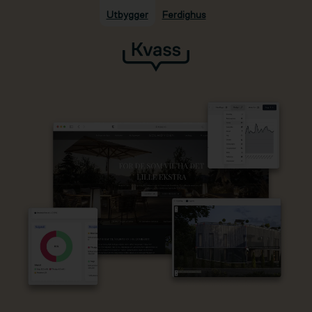
Utbygger
Ferdighus
Hopp til hovedinnhold