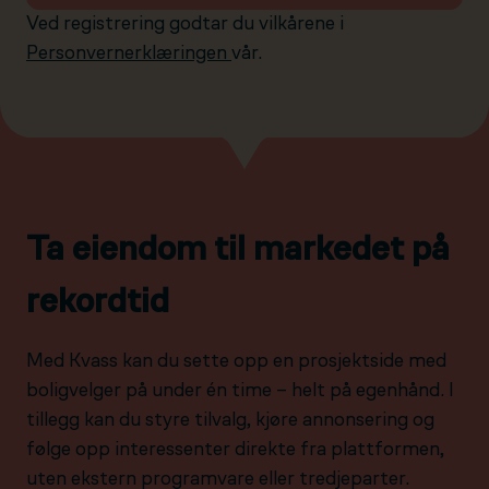
Ved registrering godtar du vilkårene i
Personvernerklæringen
vår.
Ta eiendom til markedet på
rekordtid
Med Kvass kan du sette opp en prosjektside med
boligvelger på under én time – helt på egenhånd. I
tillegg kan du styre tilvalg, kjøre annonsering og
følge opp interessenter direkte fra plattformen,
uten ekstern programvare eller tredjeparter.