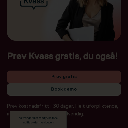
Prøv Kvass gratis, du også!
Prøv gratis
Book demo
Prøv kostnadsfritt i 30 dager. Helt uforpliktende,
ingen betalingsdetaljer nødvendig.
Vi trenger ditt samtykke for å
spille av denne videoen