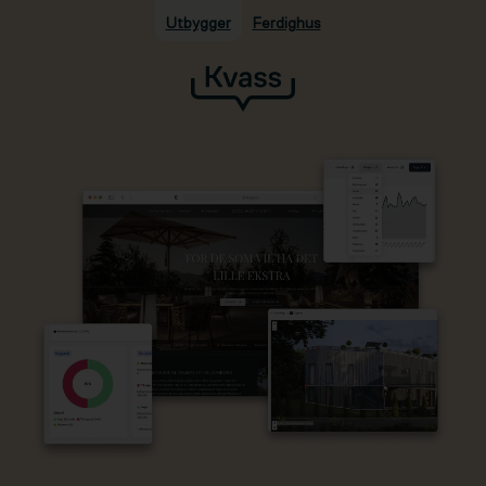
Utbygger
Ferdighus
Hopp til hovedinnhold