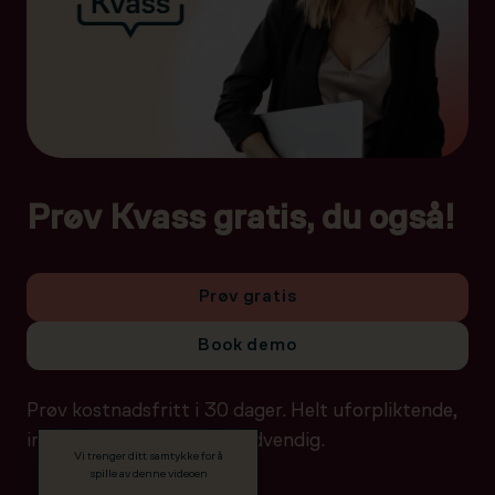
Prøv Kvass gratis, du også!
Prøv gratis
Book demo
Prøv kostnadsfritt i 30 dager. Helt uforpliktende,
ingen betalingsdetaljer nødvendig.
Vi trenger ditt samtykke for å
spille av denne videoen