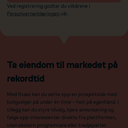
Ved registrering godtar du vilkårene i
Personvernerklæringen
vår.
Ta eiendom til markedet på
rekordtid
Med Kvass kan du sette opp en prosjektside med
boligvelger på under én time – helt på egenhånd. I
tillegg kan du styre tilvalg, kjøre annonsering og
følge opp interessenter direkte fra plattformen,
uten ekstern programvare eller tredjeparter.