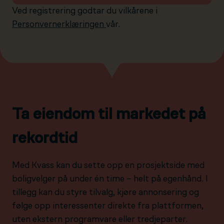
Ved registrering godtar du vilkårene i
Personvernerklæringen
vår.
Ta eiendom til markedet på
rekordtid
Med Kvass kan du sette opp en prosjektside med
boligvelger på under én time – helt på egenhånd. I
tillegg kan du styre tilvalg, kjøre annonsering og
følge opp interessenter direkte fra plattformen,
uten ekstern programvare eller tredjeparter.