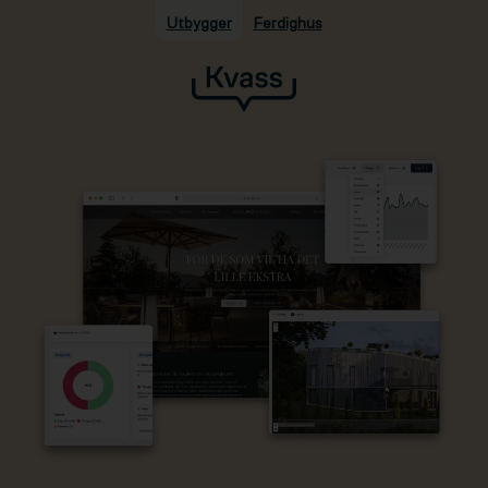
Utbygger
Ferdighus
Hopp til hovedinnhold