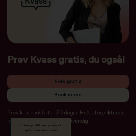
Prøv Kvass gratis, du også!
Prøv gratis
Book demo
Prøv kostnadsfritt i 30 dager. Helt uforpliktende,
ingen betalingsdetaljer nødvendig.
Vi trenger ditt samtykke for å
spille av denne videoen