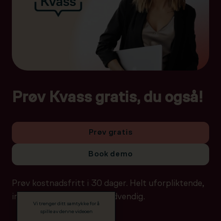
Prøv Kvass gratis, du også!
Prøv gratis
Book demo
Prøv kostnadsfritt i 30 dager. Helt uforpliktende,
ingen betalingsdetaljer nødvendig.
Vi trenger ditt samtykke for å
spille av denne videoen