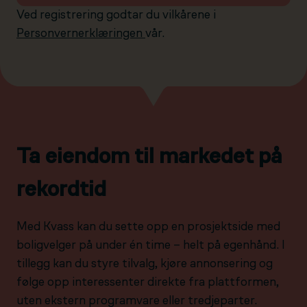
Ved registrering godtar du vilkårene i
Personvernerklæringen
vår.
Ta eiendom til markedet på
rekordtid
Med Kvass kan du sette opp en prosjektside med
boligvelger på under én time – helt på egenhånd. I
tillegg kan du styre tilvalg, kjøre annonsering og
følge opp interessenter direkte fra plattformen,
uten ekstern programvare eller tredjeparter.