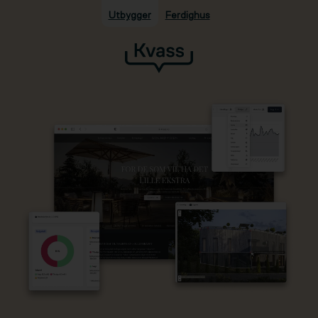
Utbygger
Ferdighus
Hopp til hovedinnhold