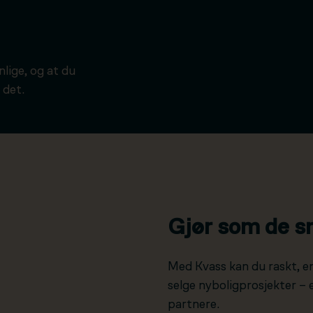
ynlige, og at du
 det.
Gjør som de s
Med Kvass kan du raskt, e
selge nyboligprosjekter –
partnere.