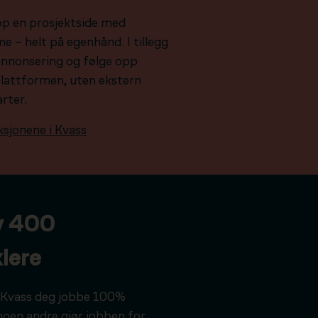
pp en prosjektside med
e – helt på egenhånd. I tillegg
e annonsering og følge opp
plattformen, uten ekstern
arter.
ksjonene i Kvass
v 400
lere
ar Kvass deg jobbe 100%
noen andre gjør jobben for