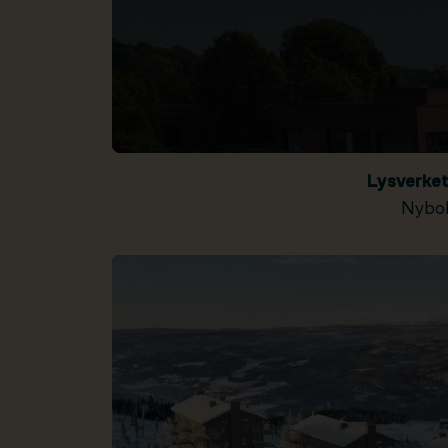
Lysverke
Nybol