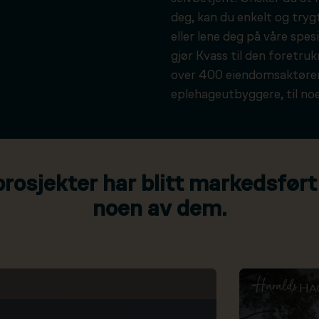
deg, kan du enkelt og tryg
eller lene deg på våre spesi
gjør Kvass til den foretru
over 400 eiendomsaktører
eplehageutbyggere, til noe
osjekter har blitt markedsført
noen av dem.