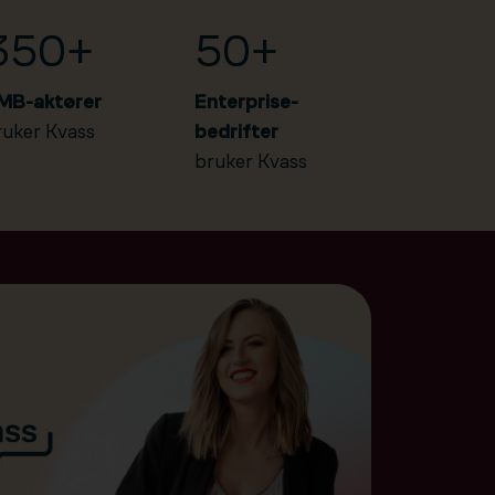
350+
50+
MB-aktører
Enterprise-
ruker Kvass
bedrifter
bruker Kvass