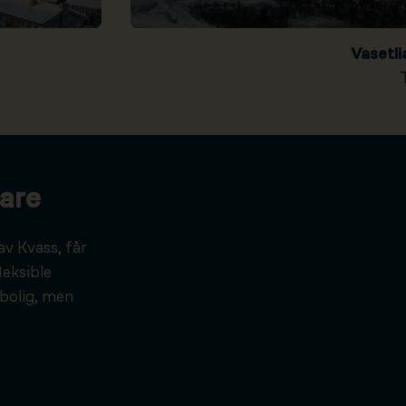
Vasetl
are
av Kvass, får
leksible
bolig, men