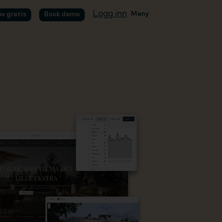
Logg inn
Meny
øv gratis
Book demo