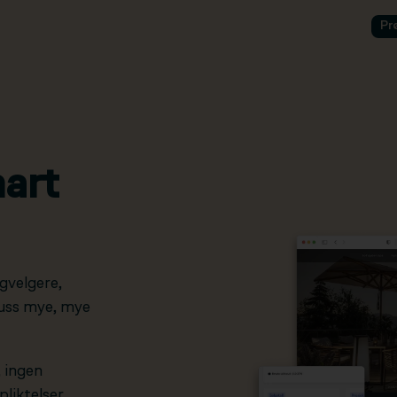
Pr
art
gvelgere,
pluss mye, mye
, ingen
liktelser.