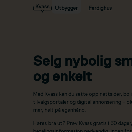
Utbygger
Ferdighus
Hopp til hovedinnhold
Selg nybolig sm
og enkelt
Med Kvass kan du sette opp nettsider, boli
tilvalgsportaler og digital annonsering – 
mer, helt på egenhånd.
Høres bra ut? Prøv Kvass gratis i 30 dager
betalingsinformasjon nødvendig, ingen forp