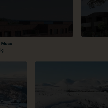
t Moss
ig