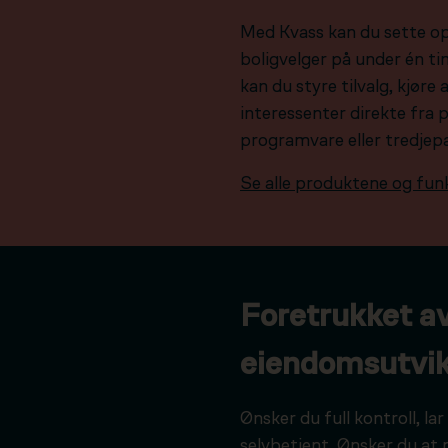
Med Kvass kan du sette o
boligvelger på under én tim
kan du styre tilvalg, kjør
interessenter direkte fra 
programvare eller tredjep
Se alle produktene og fun
Foretrukket a
eiendomsutvik
Ønsker du full kontroll, l
selvbetjent. Ønsker du at 