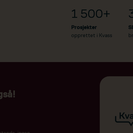
1 500+
Prosjekter
S
opprettet i Kvass
b
gså!