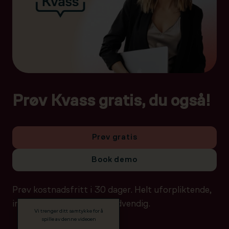
Prøv Kvass gratis, du også!
Prøv gratis
Book demo
Prøv kostnadsfritt i 30 dager. Helt uforpliktende,
ingen betalingsdetaljer nødvendig.
Vi trenger ditt samtykke for å
spille av denne videoen