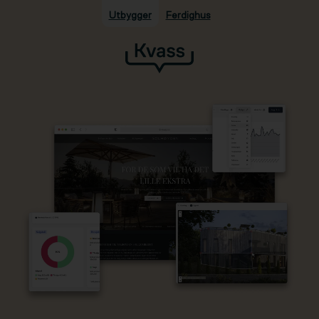
Utbygger
Ferdighus
Hopp til hovedinnhold