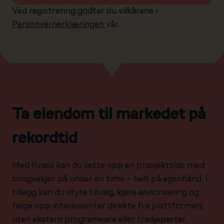
Ved registrering godtar du vilkårene i
Personvernerklæringen
vår.
Ta eiendom til markedet på
rekordtid
Med Kvass kan du sette opp en prosjektside med
boligvelger på under én time – helt på egenhånd. I
tillegg kan du styre tilvalg, kjøre annonsering og
følge opp interessenter direkte fra plattformen,
uten ekstern programvare eller tredjeparter.