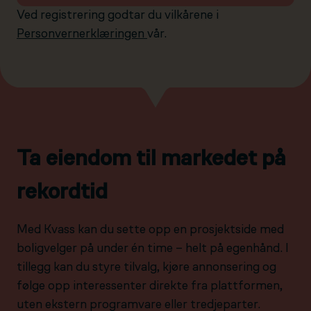
Ved registrering godtar du vilkårene i
Personvernerklæringen
vår.
Ta eiendom til markedet på
rekordtid
Med Kvass kan du sette opp en prosjektside med
boligvelger på under én time – helt på egenhånd. I
tillegg kan du styre tilvalg, kjøre annonsering og
følge opp interessenter direkte fra plattformen,
uten ekstern programvare eller tredjeparter.