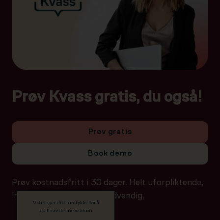
Prøv Kvass gratis, du også!
Prøv gratis
Book demo
Prøv kostnadsfritt i 30 dager. Helt uforpliktende,
ingen betalingsdetaljer nødvendig.
Vi trenger ditt samtykke for å
spille av denne videoen