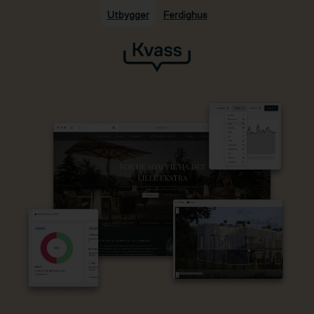
Utbygger
Ferdighus
Hopp til hovedinnhold