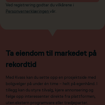
Ved registrering godtar du vilkårene i
Personvernerklæringen
vår.
Ta eiendom til markedet på
rekordtid
Med Kvass kan du sette opp en prosjektside med
boligvelger på under én time – helt på egenhånd. I
tillegg kan du styre tilvalg, kjøre annonsering og
følge opp interessenter direkte fra plattformen,
uten ekstern programvare eller tredjeparter.