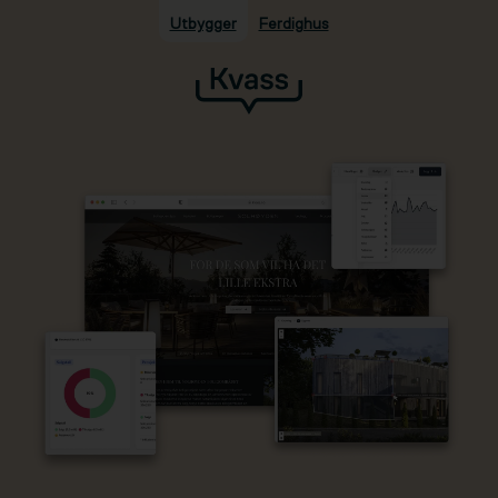
Utbygger
Ferdighus
Hopp til hovedinnhold