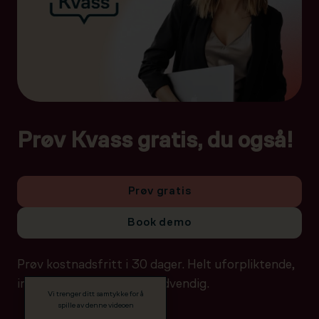
Prøv Kvass gratis, du også!
Prøv gratis
Book demo
Prøv kostnadsfritt i 30 dager. Helt uforpliktende,
ingen betalingsdetaljer nødvendig.
Vi trenger ditt samtykke for å
spille av denne videoen