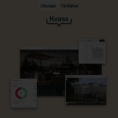
Utbygger
Ferdighus
Hopp til hovedinnhold