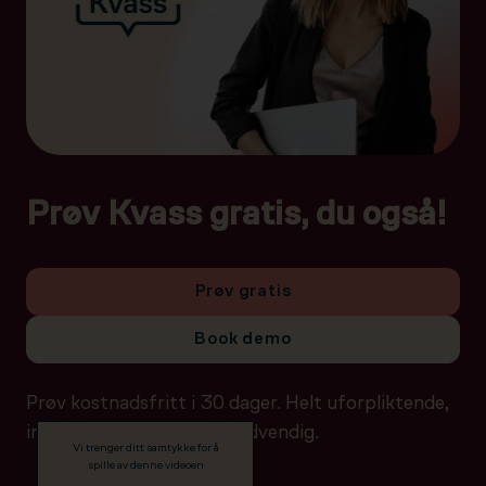
Prøv Kvass gratis, du også!
Prøv gratis
Book demo
Prøv kostnadsfritt i 30 dager. Helt uforpliktende,
ingen betalingsdetaljer nødvendig.
Vi trenger ditt samtykke for å
spille av denne videoen