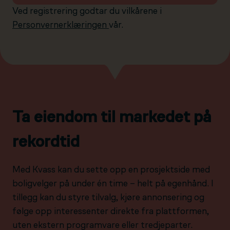
Ved registrering godtar du vilkårene i
Personvernerklæringen
vår.
Ta eiendom til markedet på
rekordtid
Med Kvass kan du sette opp en prosjektside med
boligvelger på under én time – helt på egenhånd. I
tillegg kan du styre tilvalg, kjøre annonsering og
følge opp interessenter direkte fra plattformen,
uten ekstern programvare eller tredjeparter.