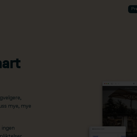
Pr
art
gvelgere,
pluss mye, mye
, ingen
liktelser.