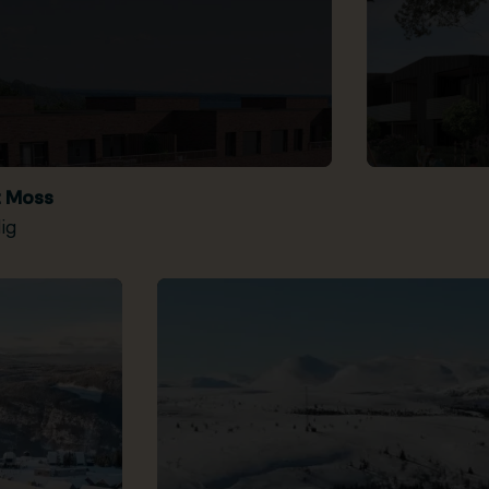
t Moss
ig