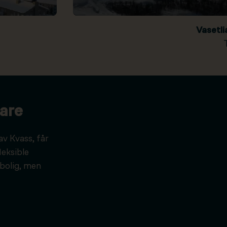
Vasetl
are
av Kvass, får
leksible
bolig, men