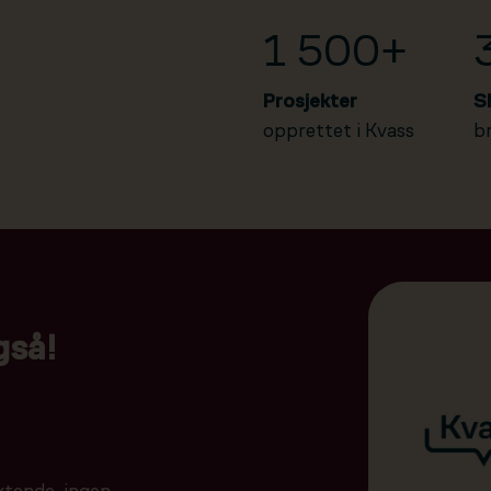
1 500+
Prosjekter
S
opprettet i Kvass
b
gså!