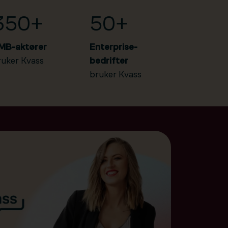
350+
50+
MB-aktører
Enterprise-
ruker Kvass
bedrifter
bruker Kvass