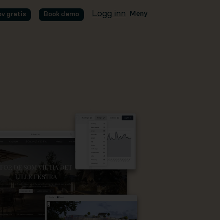
Logg inn
Meny
øv gratis
Book demo