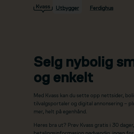
Utbygger
Ferdighus
Hopp til hovedinnhold
Selg nybolig sm
og enkelt
Med Kvass kan du sette opp nettsider, boli
tilvalgsportaler og digital annonsering – 
mer, helt på egenhånd.
Høres bra ut? Prøv Kvass gratis i 30 dager
betalingsinformasjon nødvendig, ingen forp