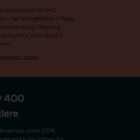
pp en prosjektside med
e – helt på egenhånd. I tillegg
e annonsering og følge opp
plattformen, uten ekstern
arter.
ksjonene i Kvass
v 400
lere
ar Kvass deg jobbe 100%
noen andre gjør jobben for