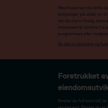
Med Kvass kan du sette o
boligvelger på under én tim
kan du styre tilvalg, kjør
interessenter direkte fra 
programvare eller tredjep
Se alle produktene og fun
Foretrukket a
eiendomsutvik
Ønsker du full kontroll, l
selvbetjent. Ønsker du at 