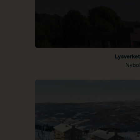
Lysverke
Nybol