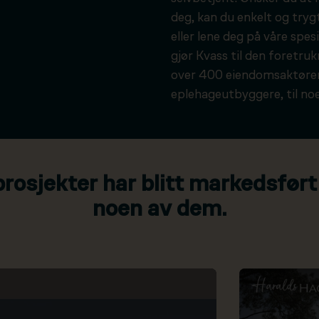
deg, kan du enkelt og tryg
eller lene deg på våre spesi
gjør Kvass til den foretru
over 400 eiendomsaktører
eplehageutbyggere, til noe
osjekter har blitt markedsført
noen av dem.