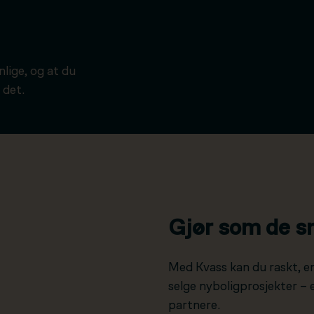
ynlige, og at du
 det.
Gjør som de s
Med Kvass kan du raskt, e
selge nyboligprosjekter –
partnere.